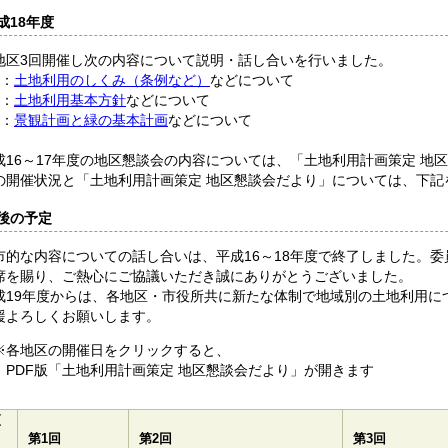
成18年度
区3回開催し次の内容について説明・話し合いを行いました。
目：
土地利用のしくみ（条例など）
などについて
目：
土地利用基本方針
などについて
目：
景観計画と緑の基本計画
などについて
16～17年度の地区懇談会の内容については、「土地利用計画策定 地
の開催状況と「土地利用計画策定 地区懇談会だより」については、下記
後の予定
的な内容についての話し合いは、平成16～18年度で終了しました。委
席を賜り、ご熱心にご協議いただき誠にありがとうございました。
19年度からは、各地区・市役所共に新たな体制で地域別の土地利用に
援よろしくお願いします。
地区の開催日をクリックすると、
F版「土地利用計画策定 地区懇談会だより」が開きます
区
／
第1回
第2回
第3回