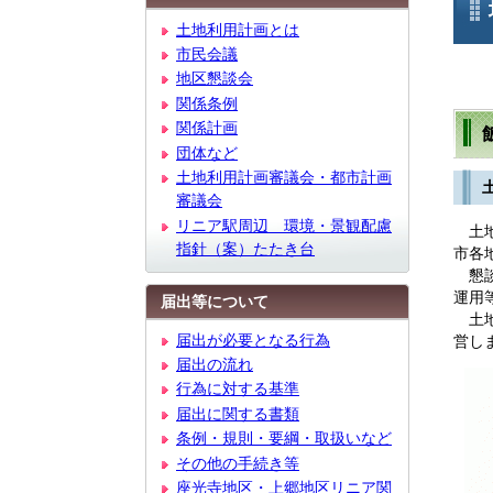
文
土地利用計画とは
市民会議
地区懇談会
関係条例
関係計画
団体など
土地利用計画審議会・都市計画
審議会
リニア駅周辺 環境・景観配慮
土地
指針（案）たたき台
市各
懇談
運用
届出等について
土地
届出が必要となる行為
営し
届出の流れ
行為に対する基準
届出に関する書類
条例・規則・要綱・取扱いなど
その他の手続き等
座光寺地区・上郷地区リニア関