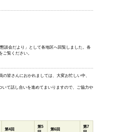
区懇談会だより」として各地区へ回覧しました。各
をご覧ください。
員の皆さんにおかれましては、大変お忙しい中、
ついて話し合いを進めてまいりますので、ご協力や
第5
第7
第4回
第6回
回
回