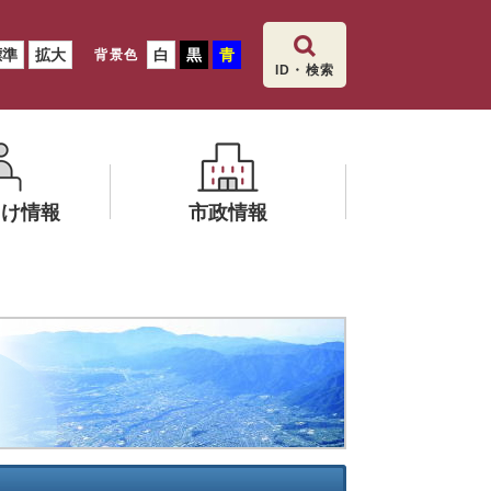
標準
拡大
白
黒
青
背景色
ID・検索
向け情報
市政情報
メ
ニ
飯田市の総合
ュ
ー
を
ひ
ら
く