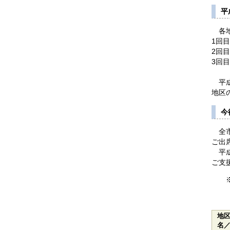
平
各地
1回
2回
3回
平成
地区
今
全市
ご出
平成
ご支
※各
PD
地
名