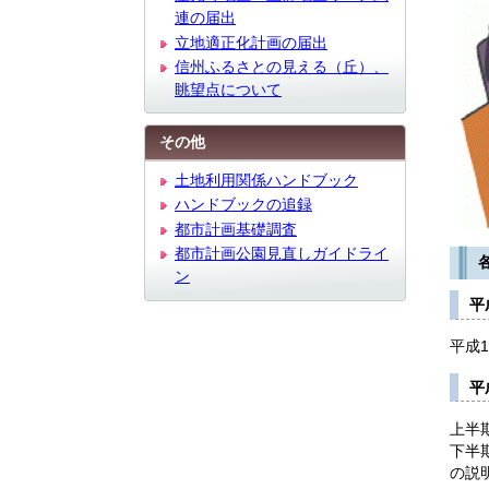
連の届出
立地適正化計画の届出
信州ふるさとの見える（丘）、
眺望点について
その他
土地利用関係ハンドブック
ハンドブックの追録
都市計画基礎調査
都市計画公園見直しガイドライ
ン
平
平成
平
上半
下半
の説