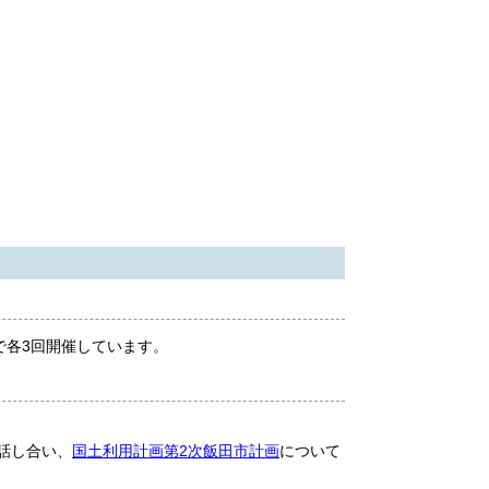
で各3回開催しています。
話し合い、
国土利用計画第2次飯田市計画
について