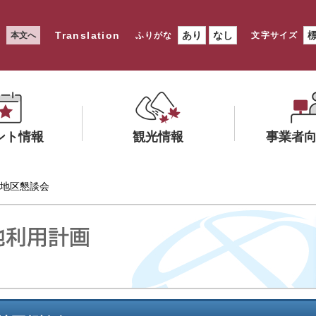
Translation
あり
なし
本文へ
ふりがな
文字サイズ
ント情報
観光情報
事業者
メ
メ
 地区懇談会
ニ
ニ
ュ
ュ
ー
ー
を
を
ひ
ひ
ら
ら
く
く