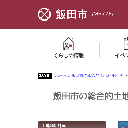
ペ
メ
ー
ニ
ジ
ュ
の
ー
先
を
頭
飛
で
ば
す。
し
くらしの情報
イベ
て
本
文
メ
メ
ホーム
>
飯田市の総合的土地利用計画
>
へ
ニ
ニ
ュ
ュ
ー
ー
を
を
ひ
ひ
ら
ら
く
く
本
土地利用計画