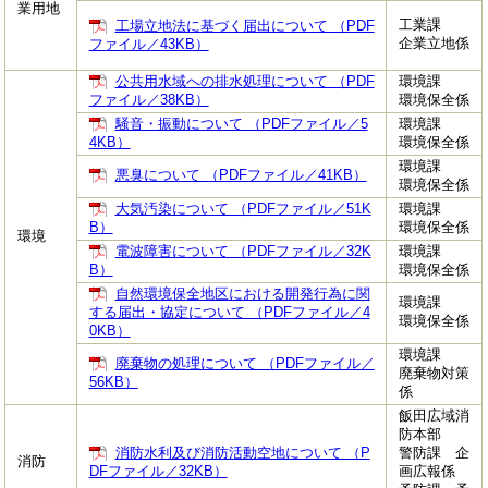
業用地
工業課
工場立地法に基づく届出について （PDF
企業立地係
ファイル／43KB）
公共用水域への排水処理について （PDF
環境課
ファイル／38KB）
環境保全係
騒音・振動について （PDFファイル／5
環境課
4KB）
環境保全係
環境課
悪臭について （PDFファイル／41KB）
環境保全係
大気汚染について （PDFファイル／51K
環境課
B）
環境保全係
環境
電波障害について （PDFファイル／32K
環境課
B）
環境保全係
自然環境保全地区における開発行為に関
環境課
する届出・協定について （PDFファイル／4
環境保全係
0KB）
環境課
廃棄物の処理について （PDFファイル／
廃棄物対策
56KB）
係
飯田広域消
防本部
消防水利及び消防活動空地について （P
警防課 企
消防
DFファイル／32KB）
画広報係