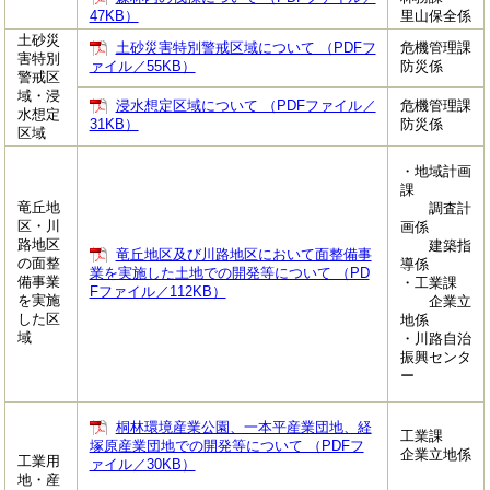
47KB）
里山保全係
土砂災
土砂災害特別警戒区域について （PDFフ
危機管理課
害特別
ァイル／55KB）
防災係
警戒区
域・浸
浸水想定区域について （PDFファイル／
危機管理課
水想定
31KB）
防災係
区域
・地域計画
課
竜丘地
調査計
区・川
画係
路地区
建築指
竜丘地区及び川路地区において面整備事
の面整
導係
業を実施した土地での開発等について （PD
備事業
・工業課
Fファイル／112KB）
を実施
企業立
した区
地係
域
・川路自治
振興センタ
ー
桐林環境産業公園、一本平産業団地、経
工業課
塚原産業団地での開発等について （PDFフ
企業立地係
工業用
ァイル／30KB）
地・産