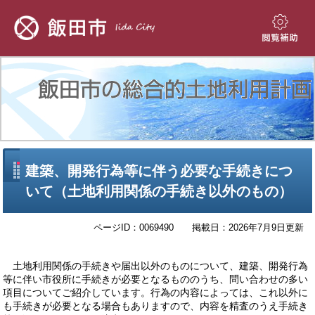
ペ
メ
ー
ニ
ジ
ュ
閲
の
ー
覧
先
を
補
頭
飛
助
で
ば
す。
し
て
本
文
本
建築、開発行為等に伴う必要な手続きにつ
へ
文
いて（土地利用関係の手続き以外のもの）
ページID：0069490
掲載日：2026年7月9日更新
土地利用関係の手続きや届出以外のものについて、建築、開発行為
等に伴い市役所に手続きが必要となるもののうち、問い合わせの多い
項目についてご紹介しています。行為の内容によっては、これ以外に
も手続きが必要となる場合もありますので、内容を精査のうえ手続き