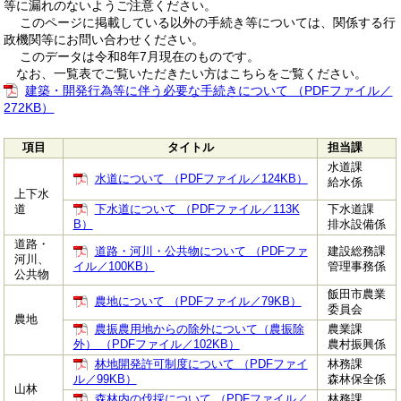
等に漏れのないようご注意ください。
このページに掲載している以外の手続き等については、関係する行
政機関等にお問い合わせください。
このデータは令和8年7月現在のものです。
なお、一覧表でご覧いただきたい方はこちらをご覧ください。
建築・開発行為等に伴う必要な手続きについて （PDFファイル／
272KB）
項目
タイトル
担当課
水道課
水道について （PDFファイル／124KB）
給水係
上下水
道
下水道について （PDFファイル／113K
下水道課
B）
排水設備係
道路・
道路・河川・公共物について （PDFファ
建設総務課
河川、
イル／100KB）
管理事務係
公共物
飯田市農業
農地について （PDFファイル／79KB）
委員会
農地
農振農用地からの除外について（農振除
農業課
外） （PDFファイル／102KB）
農村振興係
林地開発許可制度について （PDFファイ
林務課
ル／99KB）
森林保全係
山林
森林内の伐採について （PDFファイル／
林務課