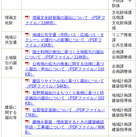
予防課 予
防係
文化財保護
埋蔵文
埋蔵文化財発掘の届出について （PDFフ
活用課
化財
ァイル／118KB）
文化財保護
係
地域公共交通（市民バス・広域バス・タ
リニア推進
地域公
クシー）の運行への影響について （PDFフ
課
共交通
ァイル／41KB）
公共交通係
国土利用計画法に基づく土地取引の届出
企画課
について （PDFファイル／114KB）
企画調整係
土地取
引の届
公有地の拡大の推進に関する法律に基づ
企画課
出等
く届出・申出について （PDFファイル／116
企画調整係
KB）
建設リサイクル法に基づく届出について
地域計画課
（PDFファイル／54KB）
建築指導係
長野県福祉のまちづくり条例に基づく特
地域計画課
定施設の届出について （PDFファイル／102
建築指導係
KB）
建築に
位置指定道路について （PDFファイル／
地域計画課
関する
77KB）
建築指導係
届出等
建物を新築・増改築するときの建築確認
地域計画課
申請・工事届について （PDFファイル／90K
建築指導係
B）