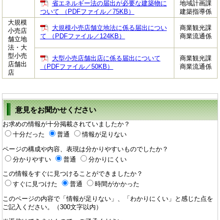
省エネルギー法の届出が必要な建築物に
地域計画課
ついて （PDFファイル／75KB）
建築指導係
大規模
大規模小売店舗立地法に係る届出につい
商業観光課
小売店
て （PDFファイル／124KB）
商業流通係
舗立地
法・大
型小売
大型小売店舗出店に係る届出について
商業観光課
店舗出
（PDFファイル／50KB）
商業流通係
店
意見をお聞かせください
お求めの情報が十分掲載されていましたか？
十分だった
普通
情報が足りない
ページの構成や内容、表現は分かりやすいものでしたか？
分かりやすい
普通
分かりにくい
この情報をすぐに見つけることができましたか？
すぐに見つけた
普通
時間がかかった
このページの内容で「情報が足りない」、「わかりにくい」と感じた点を
ご記入ください。（300文字以内）