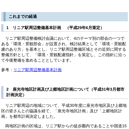
これまでの経過
1 リニア駅周辺整備基本計画 （平成29年6月策定）
リニア駅周辺整備検討会議において、4のテーマ別の部会の一つで
ある「環境・景観部会」が設置され、検討結果として「環境・景観配
慮のあり方」を基本とし、リニア駅周辺整備区域とその近郊に関する
整備方針として、「環境・景観配慮指針」を策定し、この指針に沿っ
て今後整備を進めることとしています。
参考：
リニア駅周辺整備基本計画
2 座光寺地区計画及び上郷地区計画について（平成31年3月都市
計画決定）
リニア駅周辺の地域について、平成30年度に座光寺地区及び上郷地
区の皆さんとの協議を経て、「座光寺地区計画」及び「上郷地区計
画」を都市計画決定しました。
両地区計画の区域は、リニア駅からの徒歩圏内であることや国道15