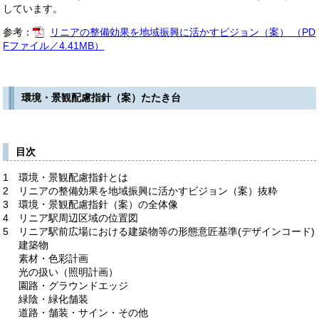
しています。
参考：
リニアの整備効果を地域振興に活かすビジョン（案） （PD
Fファイル／4.41MB）
環境・景観配慮指針（案）たたき台
目次
1 環境・景観配慮指針とは
2 リニアの整備効果を地域振興に活かすビジョン（案）抜粋
3 環境・景観配慮指針（案）の全体像
4 リニア駅周辺区域の位置図
5 リニア駅前広場における建築物等の形態意匠基準(デザインコード)
建築物
素材・色彩計画
光の扱い（照明計画）
園路・グラウンドエッジ
緑陰・緑化舗装
道路・舗装・サイン・その他