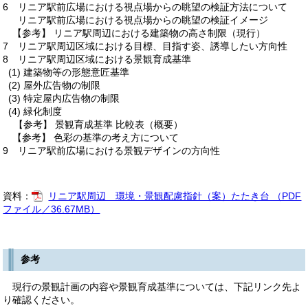
6 リニア駅前広場における視点場からの眺望の検証方法について
リニア駅前広場における視点場からの眺望の検証イメージ
【参考】 リニア駅周辺における建築物の高さ制限（現行）
7 リニア駅周辺区域における目標、目指す姿、誘導したい方向性
8 リニア駅周辺区域における景観育成基準
(1) 建築物等の形態意匠基準
(2) 屋外広告物の制限
(3) 特定屋内広告物の制限
(4) 緑化制度
【参考】 景観育成基準 比較表（概要）
【参考】 色彩の基準の考え方について
9 リニア駅前広場における景観デザインの方向性
資料：
リニア駅周辺 環境・景観配慮指針（案）たたき台 （PDF
ファイル／36.67MB）
参考
現行の景観計画の内容や景観育成基準については、下記リンク先よ
り確認ください。