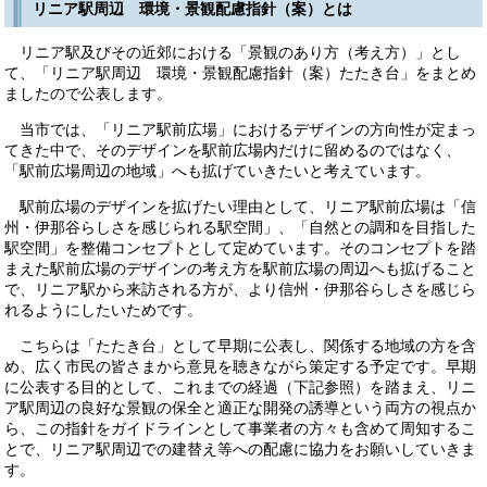
リニア駅周辺 環境・景観配慮指針（案）とは
リニア駅及びその近郊における「景観のあり方（考え方）」とし
て、「リニア駅周辺 環境・景観配慮指針（案）たたき台」をまとめ
ましたので公表します。
当市では、「リニア駅前広場」におけるデザインの方向性が定まっ
てきた中で、そのデザインを駅前広場内だけに留めるのではなく、
「駅前広場周辺の地域」へも拡げていきたいと考えています。
駅前広場のデザインを拡げたい理由として、リニア駅前広場は「信
州・伊那谷らしさを感じられる駅空間」、「自然との調和を目指した
駅空間」を整備コンセプトとして定めています。そのコンセプトを踏
まえた駅前広場のデザインの考え方を駅前広場の周辺へも拡げること
で、リニア駅から来訪される方が、より信州・伊那谷らしさを感じら
れるようにしたいためです。
こちらは「たたき台」として早期に公表し、関係する地域の方を含
め、広く市民の皆さまから意見を聴きながら策定する予定です。早期
に公表する目的として、これまでの経過（下記参照）を踏まえ、リニ
ア駅周辺の良好な景観の保全と適正な開発の誘導という両方の視点か
ら、この指針をガイドラインとして事業者の方々も含めて周知するこ
とで、リニア駅周辺での建替え等への配慮に協力をお願いしていきま
す。