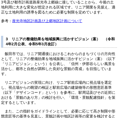
3号及び都市計画道路座光寺上郷線に接していることから、今後の土
地利用に大きな変化が想定される区域です。リニア開業を見据え、適
正な土地利用の誘導を図るために必要な制限を定めています。
参考：
座光寺地区計画及び上郷地区計画について
3 リニアの整備効果を地域振興に活かすビジョン（案） （令和
4年2月公表、令和5年3月改訂）
飯田市では、リニア開通後におけるこれからのまちづくりの方向性
として、リニアの整備効果を地域振興に活かすビジョン（案）（以下
「リニアビジョン」という）を公表し、「信州・伊那谷らしい風景を
活かし、都市と自然が調和した良好な景観の育成」を目指していま
す。
リニアビジョンの実現に向け、リニア駅前広場内に視点場を選定
し、視点場からの眺望の検証と駅前広場の建築物等の形態意匠基準
（以下「デザインコード」という）を参考に、駅周辺及びその近郊に
おける「景観のあり方」の検討を行い、「環境・景観配慮指針」を策
定するとしています。
また、この指針をガイドラインとして、必要に応じて高さ制限や形
態意匠等の基準を見直し、景観計画や地区計画等の変更を検討すると