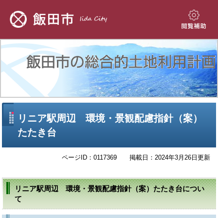
ペ
メ
ー
ニ
ジ
ュ
閲
の
ー
覧
先
を
補
頭
飛
助
で
ば
す。
し
て
本
文
本
リニア駅周辺 環境・景観配慮指針（案）
へ
文
たたき台
ページID：0117369
掲載日：2024年3月26日更新
リニア駅周辺 環境・景観配慮指針（案）たたき台につい
て