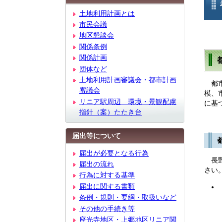
文
土地利用計画とは
市民会議
地区懇談会
関係条例
関係計画
団体など
土地利用計画審議会・都市計画
都市
審議会
模、
リニア駅周辺 環境・景観配慮
に基
指針（案）たたき台
届出等について
届出が必要となる行為
長野
届出の流れ
さい
行為に対する基準
届出に関する書類
条例・規則・要綱・取扱いなど
その他の手続き等
座光寺地区・上郷地区リニア関