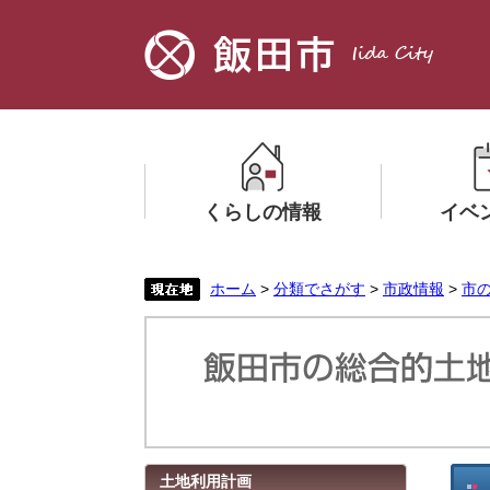
ペ
メ
ー
ニ
ジ
ュ
の
ー
先
を
頭
飛
で
ば
す。
し
くらしの情報
イベ
て
本
文
メ
メ
ホーム
>
分類でさがす
>
市政情報
>
市
へ
ニ
ニ
ュ
ュ
ー
ー
を
を
ひ
ひ
ら
ら
く
く
本
土地利用計画