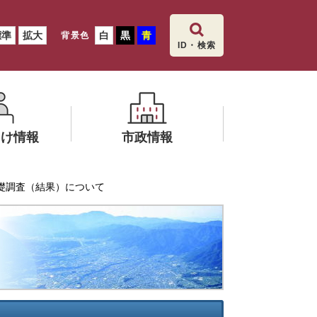
標準
拡大
白
黒
青
背景色
ID・検索
向け情報
市政情報
メ
基礎調査（結果）について
ニ
飯田市の総合
ュ
ー
を
ひ
ら
く