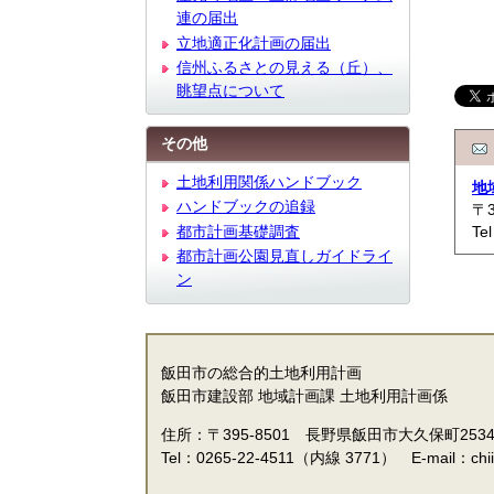
連の届出
立地適正化計画の届出
信州ふるさとの見える（丘）、
眺望点について
その他
土地利用関係ハンドブック
地
ハンドブックの追録
〒
Te
都市計画基礎調査
都市計画公園見直しガイドライ
ン
飯田市の総合的土地利用計画
飯田市建設部 地域計画課 土地利用計画係
住所：〒395-8501 長野県飯田市大久保町253
Tel：0265-22-4511（内線 3771） E-mail：chiikik