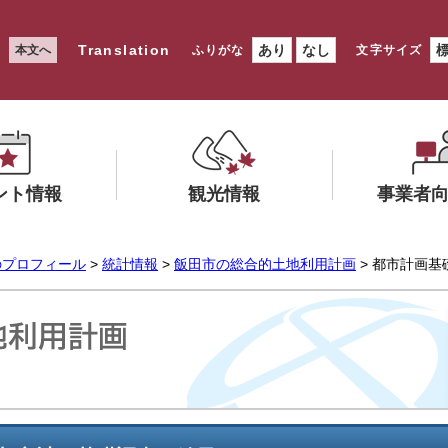
Translation
あり
なし
本文へ
ふりがな
文字サイズ
ント情報
観光情報
事業者
メ
メ
のプロフィール
>
統計情報
>
飯田市の総合的土地利用計画
> 都市計画
ニ
ニ
ュ
ュ
ー
ー
を
を
ひ
ひ
ら
ら
く
く