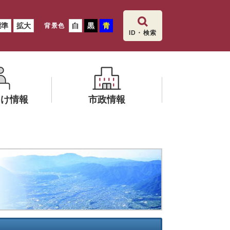
標準
拡大
白
黒
青
背景色
ID・検索
向け情報
市政情報
メ
ニ
飯田市の総合
ュ
ー
を
ひ
ら
く