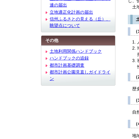
し、
連の届出
土地
立地適正化計画の届出
信州ふるさとの見える（丘）、
眺望点について
（
その他
土地利用関係ハンドブック
ハンドブックの追録
都市計画基礎調査
都市計画公園見直しガイドライ
（
ン
歴史
（
自然
（
地域