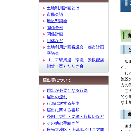
文
土地利用計画とは
市民会議
地区懇談会
関係条例
関係計画
団体など
土地利用計画審議会・都市計画
審議会
リニア駅周辺 環境・景観配慮
飯田
指針（案）たたき台
た。
しか
施設
届出等について
力の
届出が必要となる行為
この
的な
届出の流れ
な土
行為に対する基準
届出に関する書類
条例・規則・要綱・取扱いなど
その他の手続き等
国土
座光寺地区・上郷地区リニア関