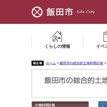
ペ
メ
ー
ニ
ジ
ュ
の
ー
先
を
頭
飛
で
ば
す。
し
くらしの情報
イベ
て
本
文
メ
メ
ホーム
>
飯田市の総合的土地利用計画
>
へ
ニ
ニ
ュ
ュ
ー
ー
を
を
ひ
ひ
ら
ら
く
く
本
土地利用計画