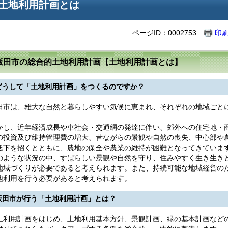
土地利用計画とは
ページID：0002753
印
飯田市の総合的土地利用計画【土地利用計画とは】
どうして「土地利用計画」をつくるのですか？
市は、雄大な自然と暮らしやすい気候に恵まれ、それぞれの地域ごと
し、近年経済成長や車社会・交通網の発達に伴い、郊外への住宅地・
の投資及び維持管理費の増大、昔ながらの景観や自然の喪失、中心部や
低下を招くとともに、農地の保全や農業の維持が困難となってきていま
ような状況の中、すばらしい景観や自然を守り、住みやすく生き生き
地域づくりが必要であると考えられます。また、持続可能な地域経営の
地利用を行う必要があると考えられます。
飯田市が行う「土地利用計画」とは？
利用計画をはじめ、土地利用基本方針、景観計画、緑の基本計画など