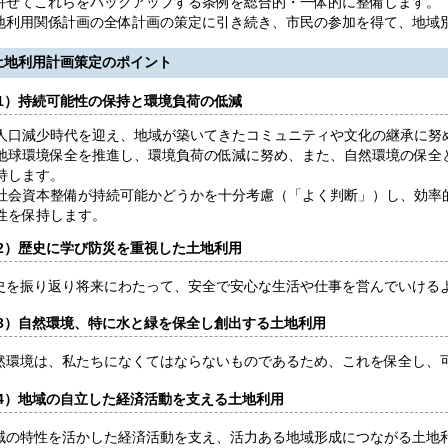
併せてこれらをバックアップする条例を総合的・一体的に整備します。
利用関係計画の全体計画の策定に引き続き、市民の参加を得て、地域
土地利用計画策定のポイント
1）持続可能性の保持と環境負荷の低減
人口減少時代を迎え、地域が築いてきたコミュニティや文化の継承に努
地球環境保全を推進し、環境負荷の低減に努め、また、自然環境の保全
持します。
社会資本整備が持続可能かどうかを十分考慮（「よく判断」）し、効率
性を保持します。
2）歴史に学び防災を重視した土地利用
を振り返り将来にわたって、安全で安心な生活や仕事を営んでいける
3）自然環境、特に水と緑を保全し創出する土地利用
環境は、私たちになくてはならないものであるため、これを保全し、
4）地域の自立した経済活動を支える土地利用
の特性を活かした経済活動を支え、活力ある地域形成につながる土地