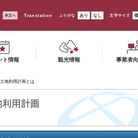
Translation
あり
なし
本文へ
ふりがな
文字サイズ
ント情報
観光情報
事業者
メ
メ
 土地利用計画とは
ニ
ニ
ュ
ュ
ー
ー
を
を
ひ
ひ
ら
ら
く
く