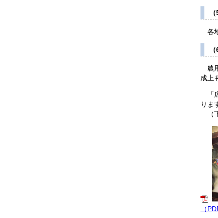
（
各地
（
農用
成上
「広
りま
（下
（PD