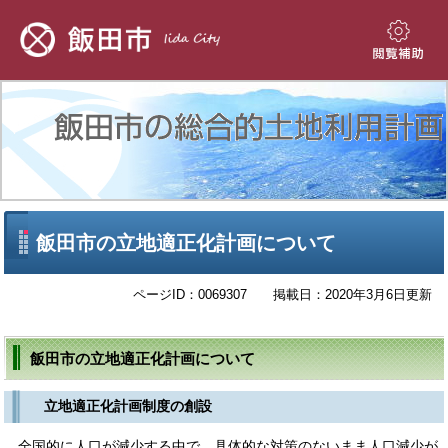
ペ
メ
ー
ニ
ジ
ュ
閲
の
ー
覧
先
を
補
頭
飛
助
で
ば
す。
し
て
本
文
本
飯田市の立地適正化計画について
へ
文
ページID：0069307
掲載日：2020年3月6日更新
飯田市の立地適正化計画について
立地適正化計画制度の創設
全国的に人口が減少する中で、具体的な対策のないまま人口減少が