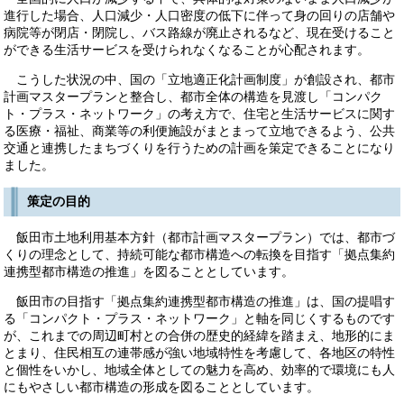
進行した場合、人口減少・人口密度の低下に伴って身の回りの店舗や
病院等が閉店・閉院し、バス路線が廃止されるなど、現在受けること
ができる生活サービスを受けられなくなることが心配されます。
こうした状況の中、国の「立地適正化計画制度」が創設され、都市
計画マスタープランと整合し、都市全体の構造を見渡し「コンパク
ト・プラス・ネットワーク」の考え方で、住宅と生活サービスに関す
る医療・福祉、商業等の利便施設がまとまって立地できるよう、公共
交通と連携したまちづくりを行うための計画を策定できることになり
ました。
策定の目的
飯田市土地利用基本方針（都市計画マスタープラン）では、都市づ
くりの理念として、持続可能な都市構造への転換を目指す「拠点集約
連携型都市構造の推進」を図ることとしています。
飯田市の目指す「拠点集約連携型都市構造の推進」は、国の提唱す
る「コンパクト・プラス・ネットワーク」と軸を同じくするものです
が、これまでの周辺町村との合併の歴史的経緯を踏まえ、地形的にま
とまり、住民相互の連帯感が強い地域特性を考慮して、各地区の特性
と個性をいかし、地域全体としての魅力を高め、効率的で環境にも人
にもやさしい都市構造の形成を図ることとしています。