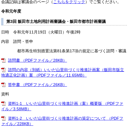
会議記録は審議会のページ（
こちらをクリック
）でご覧ください。
令和元年度
第3回 飯田市土地利用計画審議会・飯田市都市計画審議
日時 令和元年11月19日（火曜日）午後2時
内容 諮問・答申
都市再生特別措置法第81条第17項の規定に基づく諮問・審議
諮問書 （PDFファイル／28KB）
諮問の内容（別紙）いいだ山里街づくり推進計画案（飯田市版立
地適正化計画）案 （PDFファイル／11.65MB）
答申書 （PDFファイル／26KB）
資料
資料1-1 いいだ山里街づくり推進計画（案）概要版 （PDFファ
イル／3.58MB）
資料1-2 いいだ山里街づくり推進計画の策定について （PDFフ
ァイル／228KB）