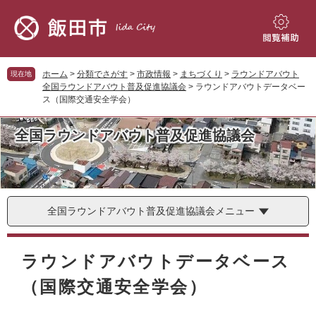
ペ
メ
ー
ニ
ジ
ュ
閲
の
ー
覧
先
を
補
ホーム
>
分類でさがす
>
市政情報
>
まちづくり
>
ラウンドアバウト
現在地
頭
飛
助
全国ラウンドアバウト普及促進協議会
>
ラウンドアバウトデータベー
で
ば
ス（国際交通安全学会）
す。
し
て
全国ラウンドアバウト普及促進協議会
本
文
へ
全国ラウンドアバウト普及促進協議会メニュー
本
文
ラウンドアバウトデータベース
（国際交通安全学会）