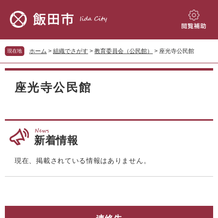
ペ
メ
ー
ニ
ジ
ュ
閲
の
ー
覧
先
を
補
ホーム
>
組織でさがす
>
教育委員会（公民館）
>
座光寺公民館
現在地
頭
飛
助
で
ば
本
す。
し
文
座光寺公民館
て
本
文
へ
新着情報
現在、掲載されている情報はありません。