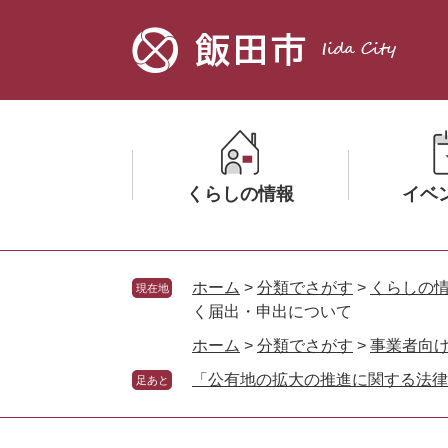
ペ
メ
ー
ニ
ジ
ュ
の
ー
先
を
頭
飛
で
ば
す。
し
くらしの情報
イベ
て
本
文
メ
メ
へ
ニ
ニ
ホーム
>
分類でさがす
>
くらしの
現在地
ュ
ュ
く届出・申出について
ー
ー
ホーム
>
分類でさがす
>
事業者向
を
を
「公有地の拡大の推進に関する法律
ひ
ひ
足あと
ら
ら
く
く