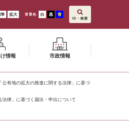
標準
拡大
白
黒
青
背景色
ID・検索
向け情報
市政情報
メ
ニ
「公有地の拡大の推進に関する法律」に基づ
ュ
ー
る法律」に基づく届出・申出について
を
ひ
ら
く