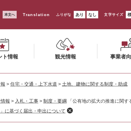
Translation
あり
なし
本文へ
ふりがな
文字サイズ
ント情報
観光情報
事業者
メ
メ
ニ
ニ
情報
>
住宅・交通・上下水道
>
土地、建物に関する制度・助成
ュ
ュ
ー
ー
け情報
>
入札・工事
>
制度・要綱
「公有地の拡大の推進に関す
を
を
」に基づく届出・申出について
ひ
ひ
ら
ら
く
く