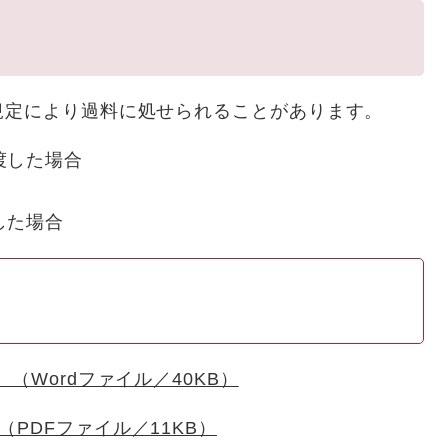
定により過料に処せられることがあります。
渡した場合
した場合
 （Wordファイル／40KB）
PDFファイル／11KB）