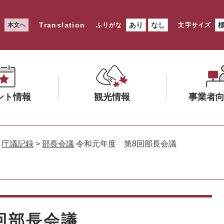
Translation
あり
なし
本文へ
ふりがな
文字サイズ
ント情報
観光情報
事業者
メ
メ
ニ
ニ
>
庁議記録
>
部長会議
令和元年度 第8回部長会議
ュ
ュ
ー
ー
を
を
ひ
ひ
ら
ら
く
く
回部長会議