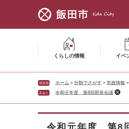
ペ
メ
ー
ニ
ジ
ュ
の
ー
先
を
頭
飛
で
ば
す。
し
くらしの情報
イベ
て
本
文
メ
メ
へ
ニ
ニ
ホーム
>
分類でさがす
>
市政情報
現在地
ュ
ュ
令和元年度 第8回部長会議
足あと
ー
ー
を
を
ひ
ひ
本
ら
ら
文
く
く
令和元年度 第8