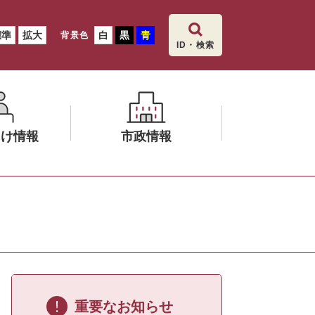
標準
拡大
白
黒
青
背景色
ID・検索
向け情報
市政情報
メ
ニ
ュ
ー
を
ひ
ら
く
重要なお知らせ