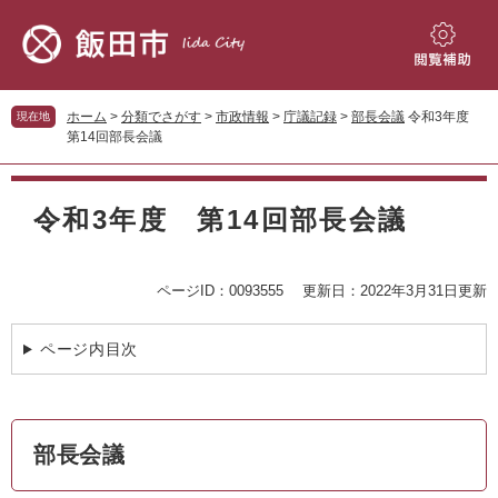
ペ
メ
ー
ニ
ジ
ュ
閲
の
ー
覧
先
を
補
ホーム
>
分類でさがす
>
市政情報
>
庁議記録
>
部長会議
令和3年度
現在地
頭
飛
助
第14回部長会議
で
ば
す。
し
本
て
文
令和3年度 第14回部長会議
本
文
へ
ページID：0093555
更新日：2022年3月31日更新
ページ内目次
部長会議