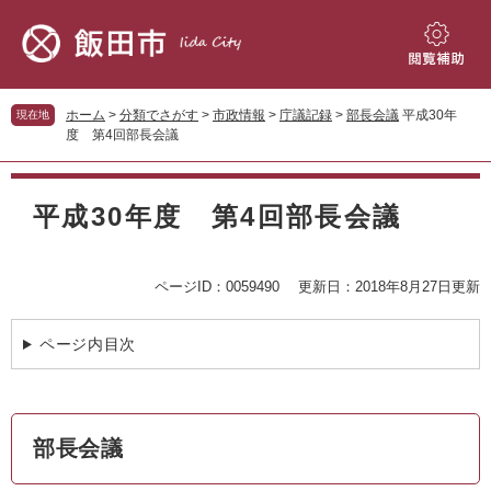
ペ
メ
ー
ニ
ジ
ュ
閲
の
ー
覧
先
を
補
ホーム
>
分類でさがす
>
市政情報
>
庁議記録
>
部長会議
平成30年
現在地
頭
飛
助
度 第4回部長会議
で
ば
す。
し
本
て
文
平成30年度 第4回部長会議
本
文
へ
ページID：0059490
更新日：2018年8月27日更新
ページ内目次
部長会議