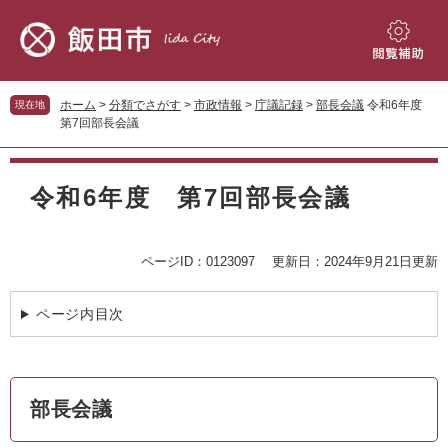
ペ
メ
ー
ニ
ジ
ュ
閲
の
ー
覧
先
を
補
ホーム
>
分類でさがす
>
市政情報
>
庁議記録
>
部長会議
令和6年度
現在地
頭
飛
助
第7回部長会議
で
ば
す。
し
本
て
文
令和6年度 第7回部長会議
本
文
へ
ページID：0123097
更新日：2024年9月21日更新
ページ内目次
部長会議