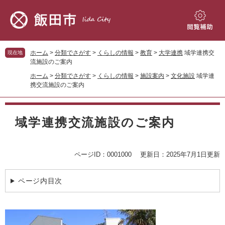
ペ
メ
ー
ニ
ジ
ュ
閲
の
ー
覧
先
を
補
ホーム
>
分類でさがす
>
くらしの情報
>
教育
>
大学連携
域学連携交
現在地
頭
飛
助
流施設のご案内
で
ば
ホーム
>
分類でさがす
>
くらしの情報
>
施設案内
>
文化施設
域学連
す。
し
携交流施設のご案内
て
本
本
文
文
域学連携交流施設のご案内
へ
ページID：0001000
更新日：2025年7月1日更新
ページ内目次