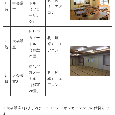
机、椅
1
中会議
トル
子、エア
階
室
（フロ
コン
ーリン
グ）
約34平
方メー
机（座
2
大会議
トル
卓）、エ
階
室1
（和室
アコン
21畳）
約46平
方メー
机（座
2
大会議
トル
卓）、エ
階
室2
（和室
アコン
28畳）
※大会議室1および2は、アコーディオンカーテンでの仕切りで
す。