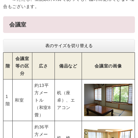
合もございます。
会議室
表のサイズを切り替える
会議室
階
等の区
広さ
備品など
会議室の画像
分
約13平
方メー
机（座
1
和室
トル
卓）、エ
階
（和室8
アコン
畳）
約36平
方メー