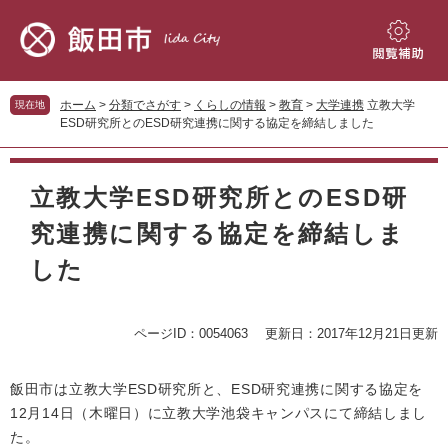
ペ
メ
ー
ニ
ジ
ュ
閲
の
ー
覧
先
を
補
ホーム
>
分類でさがす
>
くらしの情報
>
教育
>
大学連携
立教大学
現在地
頭
飛
助
ESD研究所とのESD研究連携に関する協定を締結しました
で
ば
す。
し
本
て
文
立教大学ESD研究所とのESD研
本
文
究連携に関する協定を締結しま
へ
した
ページID：0054063
更新日：2017年12月21日更新
飯田市は立教大学ESD研究所と、ESD研究連携に関する協定を
12月14日（木曜日）に立教大学池袋キャンパスにて締結しまし
た。