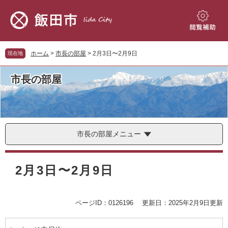
ペ
メ
ー
ニ
ジ
ュ
閲
の
ー
覧
先
を
補
ホーム
>
市長の部屋
>
2月3日〜2月9日
現在地
頭
飛
助
で
ば
市長の部屋
す。
し
て
本
文
へ
市長の部屋メニュー
本
文
2月3日〜2月9日
ページID：0126196
更新日：2025年2月9日更新