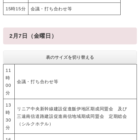
15時15分
会議・打ち合わせ等
2月7日（金曜日）
表のサイズを切り替える
11
時
会議・打ち合わせ等
00
分
13
リニア中央新幹線建設促進飯伊地区期成同盟会 及び
時
三遠南信道路建設促進南信地域期成同盟会 定期総会
30
（シルクホテル）
分
16