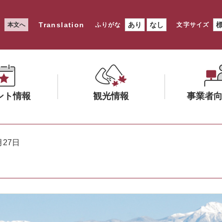
Translation
あり
なし
本文へ
ふりがな
文字サイズ
ント情報
観光情報
事業者
メ
メ
ニ
ニ
月27日
ュ
ュ
ー
ー
を
を
ひ
ひ
ら
ら
く
く