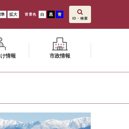
標準
拡大
白
黒
青
背景色
ID・検索
向け情報
市政情報
メ
ニ
ュ
ー
を
ひ
ら
く