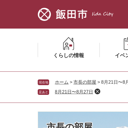
ペ
メ
ー
ニ
ジ
ュ
の
ー
先
を
頭
飛
で
ば
す。
し
くらしの情報
イベ
て
本
文
メ
メ
へ
ニ
ニ
ホーム
>
市長の部屋
>
8月21日〜8
現在地
ュ
ュ
8月21日〜8月27日
足あと
ー
ー
を
を
ひ
ひ
ら
ら
く
く
市長の部屋