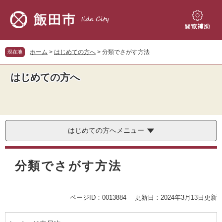
ペ
メ
ー
ニ
ジ
ュ
閲
の
ー
覧
先
を
補
ホーム
>
はじめての方へ
>
分類でさがす方法
現在地
頭
飛
助
で
ば
はじめての方へ
す。
し
て
本
文
へ
はじめての方へメニュー
本
文
分類でさがす方法
ページID：0013884
更新日：2024年3月13日更新