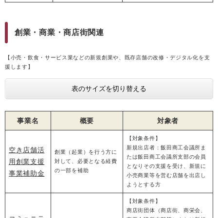
創業・商業・商店街関連
【小売・飲食・サービス業などの新規創業や、既存店舗の改修・デジタル化を支
援します】
表のサイズを切り替える
事業名
概要
対象者
【対象条件】
新規出店者：飯田商工会議所ま
空き店舗活
創業（起業）を行う方に
たは飯田商工会議所支部の会員
用創業支援
対して、必要となる経費
となりその支援を受け、新規に
の一部を補助
事業補助金
小売商業等を営む店舗を出店し
ようとする方
【対象条件】
商店街団体（商店街、商栄会、