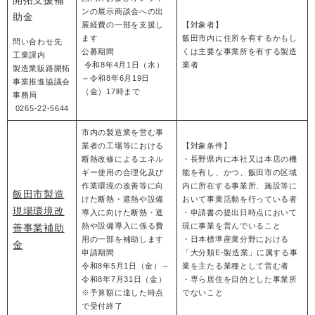
開拓支援補
ンの展示商談会への出
助金
展経費の一部を支援し
【対象者】
ます
飯田市内に住所を有するかもし
問い合わせ先
公募期間
くは主要な事業所を有する製造
工業課内
令和8年4月1日（水）
業者
製造業販路開拓
～令和8年6月19日
事業推進協議会
（金）17時まで
事務局
0265-22-5644
市内の製造業を営む事
業者の工場等における
【対象条件】
断熱改修によるエネル
・長野県内に本社又は本店の機
ギー使用の合理化及び
能を有し、かつ、飯田市の区域
作業環境の改善等に向
内に所在する事業所、施設等に
飯田市製造
けた断熱・遮熱や設備
おいて事業活動を行っている者
現場環境改
導入に向けた断熱・遮
・申請書の提出日時点において
熱や設備導入に係る費
現に事業を営んでいること
善事業補助
用の一部を補助します
・日本標準産業分野における
金
申請期間
「大分類E-製造業」に属する事
令和8年5月1日（金）～
業を主たる業種として営む者
令和8年7月31日（金）
・専ら居住を目的とした事業所
※予算額に達した時点
でないこと
で受付終了