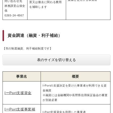
問い合わせ先
置又は撤去に関わる費用
林務課里山保全
を補助します
係
0265-24-4567
資金調達（融資・利子補給）
【市の制度融資、利子補給制度です】
表のサイズを切り替える
事業名
概要
I-Portの支援決定を受けた事業者が利用できる資
金融資
IーPort支援資金
※融資には金融機関や長野県信用保証協会の審査
が別途必要
IーPort支援事業補
I-Port支援資金を利用した事業者