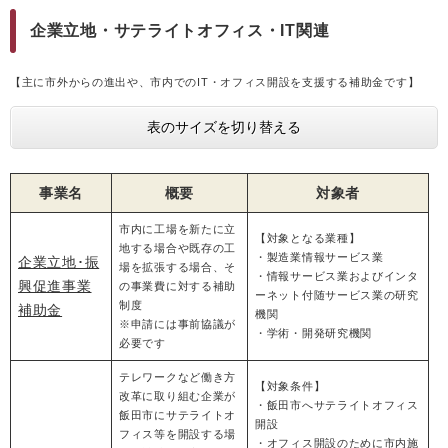
企業立地・サテライトオフィス・IT関連
【主に市外からの進出や、市内でのIT・オフィス開設を支援する補助金です】
表のサイズを切り替える
事業名
概要
対象者
市内に工場を新たに立
【対象となる業種】
地する場合や既存の工
・製造業情報サービス業
企業立地･振
場を拡張する場合、そ
・情報サービス業およびインタ
興促進事業
の事業費に対する補助
ーネット付随サービス業の研究
制度
補助金
機関
※申請には事前協議が
・学術・開発研究機関
必要です
テレワークなど働き方
【対象条件】
改革に取り組む企業が
・飯田市へサテライトオフィス
飯田市にサテライトオ
開設
フィス等を開設する場
・オフィス開設のために市内施