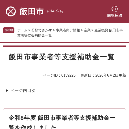
ペ
メ
ー
ニ
ジ
ュ
閲
の
ー
覧
先
を
補
ホーム
>
分類でさがす
>
事業者向け情報
>
産業
>
産業振興
飯田市事
現在地
頭
飛
助
業者等支援補助金一覧
で
ば
す。
し
本
て
文
飯田市事業者等支援補助金一覧
本
文
へ
ページID：0139225
更新日：2026年6月2日更新
ページ内目次
令和8年度 飯田市事業者等支援補助金一
覧を作成しました