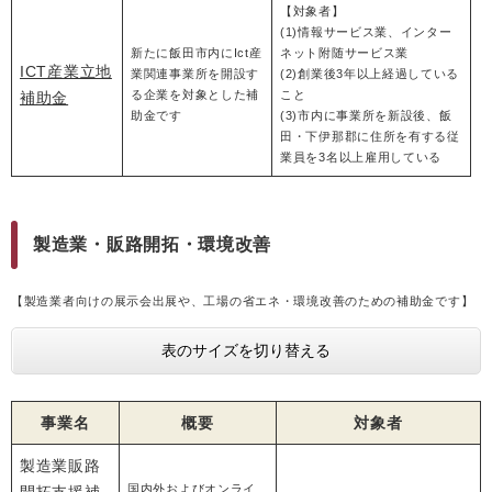
【対象者】
(1)情報サービス業、インター
新たに飯田市内にIct産
ネット附随サービス業
ICT産業立地
業関連事業所を開設す
(2)創業後3年以上経過している
る企業を対象とした補
こと
補助金
助金です
(3)市内に事業所を新設後、飯
田・下伊那郡に住所を有する従
業員を3名以上雇用している
製造業・販路開拓・環境改善
【製造業者向けの展示会出展や、工場の省エネ・環境改善のための補助金です】
表のサイズを切り替える
事業名
概要
対象者
製造業販路
国内外およびオンライ