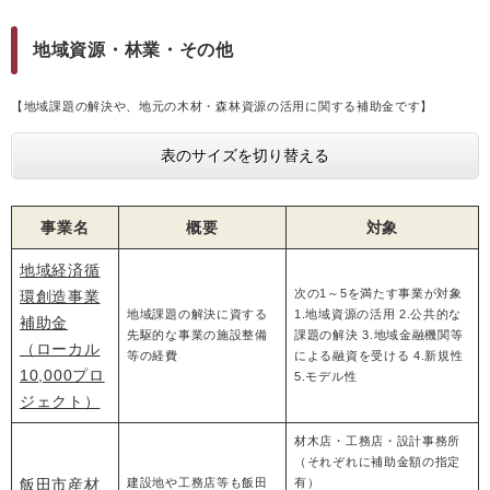
地域資源・林業・その他
【地域課題の解決や、地元の木材・森林資源の活用に関する補助金です】
表のサイズを切り替える
事業名
概要
対象
地域経済循
次の1～5を満たす事業が対象
環創造事業
地域課題の解決に資する
1.地域資源の活用 2.公共的な
補助金
先駆的な事業の施設整備
課題の解決 3.地域金融機関等
（ローカル
等の経費
による融資を受ける 4.新規性
10,000プロ
5.モデル性
ジェクト）
材木店・工務店・設計事務所
（それぞれに補助金額の指定
飯田市産材
建設地や工務店等も飯田
有）