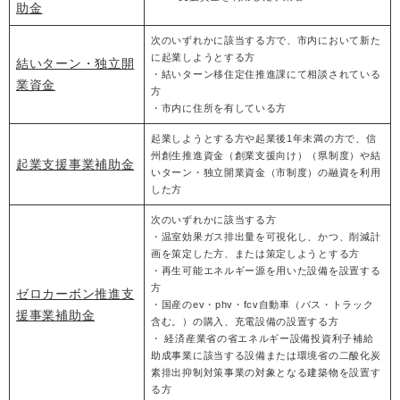
助金
次のいずれかに該当する方で、市内において新た
に起業しようとする方
結いターン・独立開
・結いターン移住定住推進課にて相談されている
業資金
方
・市内に住所を有している方
起業しようとする方や起業後1年未満の方で、信
州創生推進資金（創業支援向け）（県制度）や結
起業支援事業補助金
いターン・独立開業資金（市制度）の融資を利用
した方
次のいずれかに該当する方
・温室効果ガス排出量を可視化し、かつ、削減計
画を策定した方、または策定しようとする方
・再生可能エネルギー源を用いた設備を設置する
方
ゼロカーボン推進支
・国産のev・phv・fcv自動車（バス・トラック
援事業補助金
含む。）の購入、充電設備の設置する方
・ 経済産業省の省エネルギー設備投資利子補給
助成事業に該当する設備または環境省の二酸化炭
素排出抑制対策事業の対象となる建築物を設置す
る方