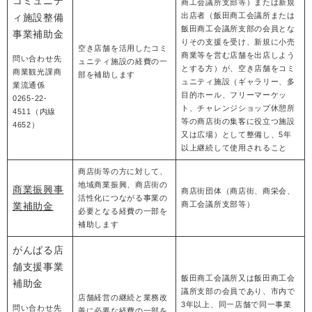
コミュニテ
商工会議所支部等）または新規
出店者（飯田商工会議所または
ィ施設整備
飯田商工会議所支部の会員とな
事業補助金
りその支援を受け、新規に小売
空き店舗を活用したコミ
商業等を営む店舗を出店しよう
問い合わせ先
ュニティ施設の経費の一
とする方）が、空き店舗をコミ
商業観光課商
部を補助します
ュニティ施設（ギャラリー、多
業流通係
目的ホール、フリーマーケッ
0265-22-
ト、チャレンジショップ休憩所
4511（内線
等の商店街の集客に役立つ施設
4652）
又は広場）として整備し、5年
以上継続して使用されること
商店街等の方に対して、
地域商業振興、商店街の
商業振興事
商店街団体（商店街、商栄会、
活性化につながる事業の
商工会議所支部等）
業補助金
必要となる経費の一部を
補助します
がんばる店
舗支援事業
飯田商工会議所又は飯田商工会
補助金
議所支部の会員であり、市内で
店舗経営の継続と業務改
3年以上、同一店舗で同一事業
問い合わせ先
善に必要な経費の一部を