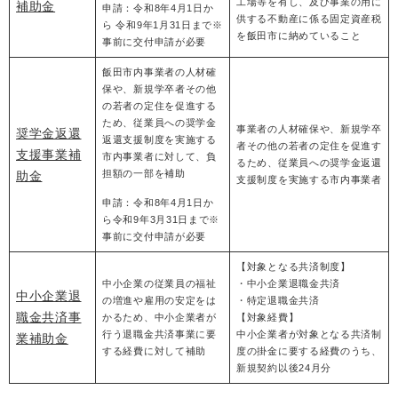
工場等を有し、及び事業の用に
補助金
申請：令和8年4月1日か
供する不動産に係る固定資産税
ら 令和9年1月31日まで※
を飯田市に納めていること
事前に交付申請が必要
飯田市内事業者の人材確
保や、新規学卒者その他
の若者の定住を促進する
ため、従業員への奨学金
事業者の人材確保や、新規学卒
奨学金返還
返還支援制度を実施する
者その他の若者の定住を促進す
支援事業補
市内事業者に対して、負
るため、従業員への奨学金返還
担額の一部を補助
助金
支援制度を実施する市内事業者
申請：令和8年4月1日か
ら令和9年3月31日まで※
事前に交付申請が必要
【対象となる共済制度】
中小企業の従業員の福祉
・中小企業退職金共済
中小企業退
の増進や雇用の安定をは
・特定退職金共済
職金共済事
かるため、中小企業者が
【対象経費】
行う退職金共済事業に要
中小企業者が対象となる共済制
業補助金
する経費に対して補助
度の掛金に要する経費のうち、
新規契約以後24月分