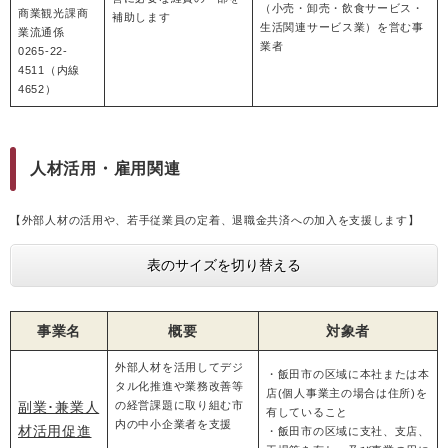
（小売・卸売・飲食サービス・
商業観光課商
補助します
生活関連サービス業）を営む事
業流通係
業者
0265-22-
4511（内線
4652）
人材活用・雇用関連
【外部人材の活用や、若手従業員の定着、退職金共済への加入を支援します】
表のサイズを切り替える
事業名
概要
対象者
外部人材を活用してデジ
・飯田市の区域に本社または本
タル化推進や業務改善等
店(個人事業主の場合は住所)を
副業･兼業人
の経営課題に取り組む市
有していること
内の中小企業者を支援
材活用促進
・飯田市の区域に支社、支店、