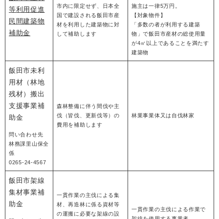
市内に限定せず、日本全
施主は一律5万円。
等利用促進
国で建設される飯田市産
【対象物件】
民間建築物
材を利用した建築物に対
「多数の者が利用する建築
補助金
して補助します
物」で飯田市産材の総使用量
が4㎥以上であることを満たす
建築物
飯田市未利
用材（林地
残材）搬出
支援事業補
森林整備に伴う間伐や主
伐（皆伐、更新伐等）の
林業事業体又は自伐林家
助金
費用を補助します
問い合わせ先
林務課里山保全
係
0265-24-4567
飯田市架線
集材事業補
一貫作業の主伐による集
助金
材、再造林に係る資材等
一貫作業の主伐による作業で
の運搬に必要な架線の設
架線を使用する事業者