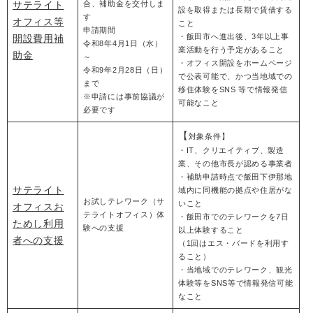
サテライト
合、補助金を交付しま
設を取得または長期で賃借する
す
オフィス等
こと
申請期間
・飯田市へ進出後、3年以上事
開設費用補
令和8年4月1日（水）
業活動を行う予定があること
助金
～
・オフィス開設をホームページ
令和9年2月28日（日）
で公表可能で、かつ当地域での
まで
移住体験をSNS 等で情報発信
※申請には事前協議が
可能なこと
必要です
【
対象条件】
・IT、クリエイティブ、製造
業、その他市長が認める事業者
・補助申請時点で飯田下伊那地
サテライト
域内に同機能の拠点や住居がな
お試しテレワーク（サ
いこと
オフィスお
テライトオフィス）体
・飯田市でのテレワークを7日
ためし利用
験への支援
以上体験すること
者への支援
（1回はエス・バードを利用す
ること）
・当地域でのテレワーク、観光
体験等をSNS等で情報発信可能
なこと