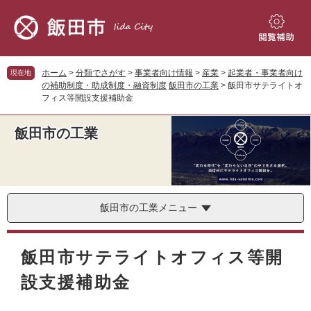
ペ
メ
ー
ニ
ジ
ュ
閲
の
ー
覧
先
を
補
ホーム
>
分類でさがす
>
事業者向け情報
>
産業
>
起業者・事業者向け
現在地
頭
飛
助
の補助制度・助成制度・融資制度
飯田市の工業
>
飯田市サテライトオ
で
ば
フィス等開設支援補助金
す。
し
て
飯田市の工業
本
文
へ
飯田市の工業メニュー
本
文
飯田市サテライトオフィス等開
設支援補助金