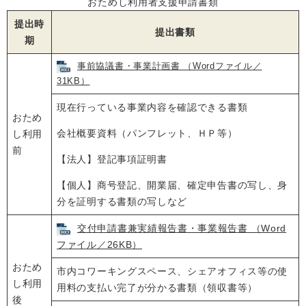
おためし利用者支援申請書類
提出時
提出書類
期
事前協議書・事業計画書 （Wordファイル／
31KB）
現在行っている事業内容を確認できる書類
おため
会社概要資料（パンフレット、ＨＰ等）
し利用
前
【法人】登記事項証明書
【個人】商号登記、開業届、確定申告書の写し、身
分を証明する書類の写しなど
交付申請書兼実績報告書・事業報告書 （Word
ファイル／26KB）
おため
市内コワーキングスペース、シェアオフィス等の使
し利用
用料の支払い完了が分かる書類（領収書等）
後