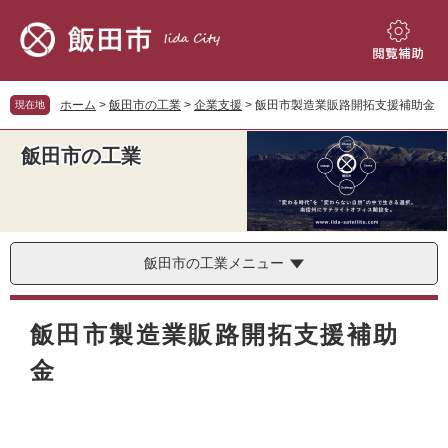
ペ
メ
ー
ニ
ジ
ュ
閲
の
ー
覧
先
を
補
ホーム
>
飯田市の工業
>
企業支援
>
飯田市製造業販路開拓支援補助金
現在地
頭
飛
助
で
ば
飯田市の工業
す。
し
て
本
文
へ
飯田市の工業メニュー
本
文
飯田市製造業販路開拓支援補助
金