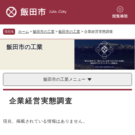
ペ
メ
ー
ニ
ジ
ュ
閲
の
ー
覧
先
を
補
ホーム
>
飯田市の工業
>
飯田市の工業
>
企業経営実態調査
現在地
頭
飛
助
で
ば
飯田市の工業
す。
し
て
本
文
へ
飯田市の工業メニュー
本
文
企業経営実態調査
現在、掲載されている情報はありません。