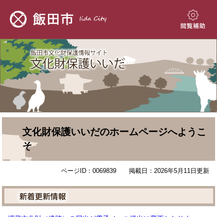
ペ
メ
ー
ニ
ジ
ュ
閲
の
ー
覧
先
を
補
頭
飛
助
で
ば
す。
し
て
本
文
へ
本
文化財保護いいだのホームページへようこ
文
そ
ページID：0069839
掲載日：2026年5月11日更新
新着更新情報