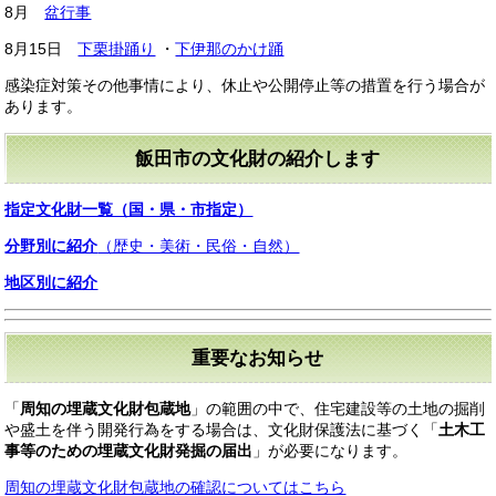
8月
盆行事
8月15日
下栗掛踊り
・
下伊那のかけ踊
感染症対策その他事情により、休止や公開停止等の措置を行う場合が
あります。
飯田市の文化財の紹介します
指定文化財一覧（国・県・市指定）
分野別に紹介
（歴史・美術・民俗・自然）
地区別に紹介
重要なお知らせ
「
周知の埋蔵文化財包蔵地
」の範囲の中で、住宅建設等の土地の掘削
や盛土を伴う開発行為をする場合は、文化財保護法に基づく「
土木工
事等のための埋蔵文化財発掘の届出
」が必要になります。
周知の埋蔵文化財包蔵地の確認についてはこちら