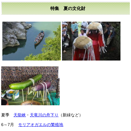
特集 夏の文化財
夏季
天龍峡
・
天竜川の舟下り
（新緑など）
6～7月
モリアオガエルの繁殖地