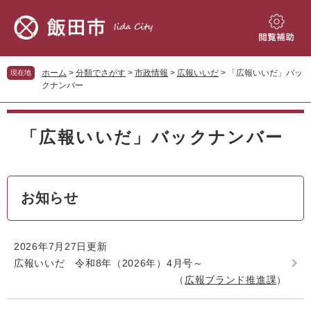
ペ
メ
ー
ニ
ジ
ュ
閲
の
ー
覧
先
を
補
ホーム
>
分類でさがす
>
市政情報
>
広報いいだ
>
「広報いいだ」バッ
現在地
頭
飛
助
クナンバー
で
ば
す。
し
本
て
文
「広報いいだ」バックナンバー
本
文
へ
お知らせ
2026年7月27日更新
広報いいだ 令和8年（2026年）4月号～
広報ブランド推進課