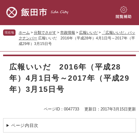
ペ
メ
ー
ニ
ジ
ュ
閲
の
ー
覧
先
を
補
ホーム
>
分類でさがす
>
市政情報
>
広報いいだ
>
「広報いいだ」バッ
現在地
頭
飛
助
クナンバー
広報いいだ 2016年（平成28年）4月1日号～2017年（平
で
ば
成29年）3月15日号
す。
し
て
本
本
文
広報いいだ 2016年（平成28
文
へ
年）4月1日号～2017年（平成29
年）3月15日号
ページID：0047733
更新日：2017年3月15日更新
ページ内目次