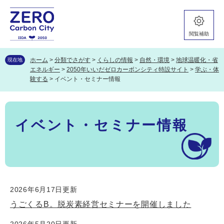
ペ
メ
ー
ニ
ジ
ュ
閲覧補助
の
ー
先
を
頭
飛
ホーム
>
分類でさがす
>
くらしの情報
>
自然・環境
>
地球温暖化・省
現在地
で
ば
エネルギー
>
2050年いいだゼロカーボンシティ特設サイト
>
学ぶ・体
す。
し
験する
>
イベント・セミナー情報
て
本
本
文
文
へ
イベント・セミナー情報
2026年6月17日更新
うごくるB。脱炭素経営セミナーを開催しました