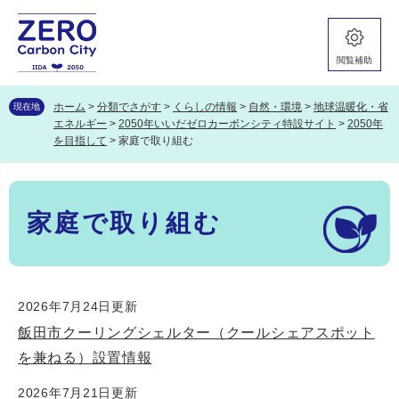
ペ
メ
ー
ニ
ジ
ュ
閲覧補助
の
ー
先
を
頭
飛
ホーム
>
分類でさがす
>
くらしの情報
>
自然・環境
>
地球温暖化・省
現在地
で
ば
エネルギー
>
2050年いいだゼロカーボンシティ特設サイト
>
2050年
す。
し
を目指して
>
家庭で取り組む
て
本
本
文
文
へ
家庭で取り組む
2026年7月24日更新
飯田市クーリングシェルター（クールシェアスポット
を兼ねる）設置情報
2026年7月21日更新