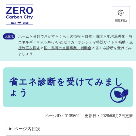
ペ
メ
ー
ニ
ジ
ュ
閲覧補助
の
ー
先
を
頭
飛
ホーム
>
分類でさがす
>
くらしの情報
>
自然・環境
>
地球温暖化・省
現在地
で
ば
エネルギー
>
2050年いいだゼロカーボンシティ特設サイト
>
補助・支
す。
し
援制度を探す
>
国・県等の支援事業・補助金
>
省エネ診断を受けてみ
て
ましょう
本
文
本
へ
文
省エネ診断を受けてみまし
ょう
ページID：0139602
更新日：2026年6月2日更新
ページ内目次