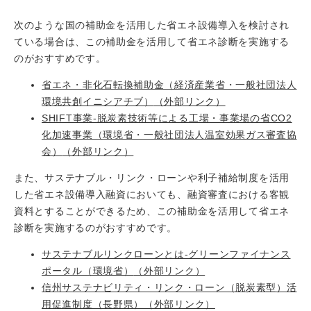
次のような国の補助金を活用した省エネ設備導入を検討され
ている場合は、この補助金を活用して省エネ診断を実施する
のがおすすめです。
省エネ・非化石転換補助金（経済産業省・一般社団法人
環境共創イニシアチブ）
（外部リンク）
SHIFT事業-脱炭素技術等による工場・事業場の省CO2
化加速事業（環境省・一般社団法人温室効果ガス審査協
会）
（外部リンク）
また、サステナブル・リンク・ローンや利子補給制度を活用
した省エネ設備導入融資においても、融資審査における客観
資料とすることができるため、この補助金を活用して省エネ
診断を実施するのがおすすめです。
サステナブルリンクローンとは-グリーンファイナンス
ポータル（環境省）
（外部リンク）
信州サステナビリティ・リンク・ローン（脱炭素型）活
用促進制度（長野県）
（外部リンク）