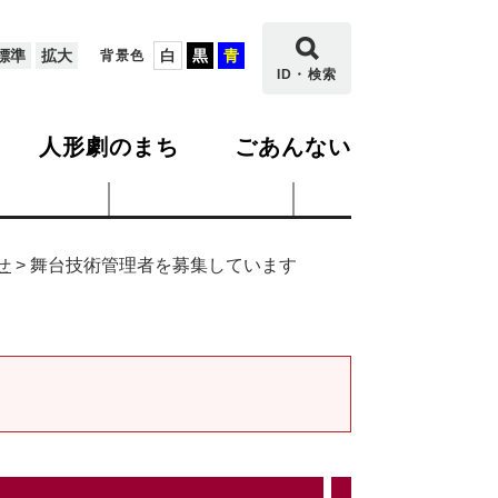
標準
拡大
白
黒
青
背景色
ID・検索
人形劇のまち
ごあんない
せ
>
舞台技術管理者を募集しています