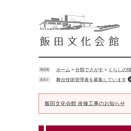
ペ
メ
ー
ニ
ジ
ュ
の
ー
先
を
頭
飛
で
ば
す。
し
て
ホーム
>
分類でさがす
>
くらしの
現在地
本
舞台技術管理者を募集しています
足あと
文
へ
飯田文化会館 改修工事のお知らせ
本