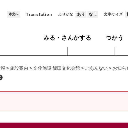
Translation
あり
なし
本文へ
ふりがな
文字サイズ
みる・さんかする
つかう
情報
>
施設案内
>
文化施設
飯田文化会館
>
ごあんない
>
お知ら