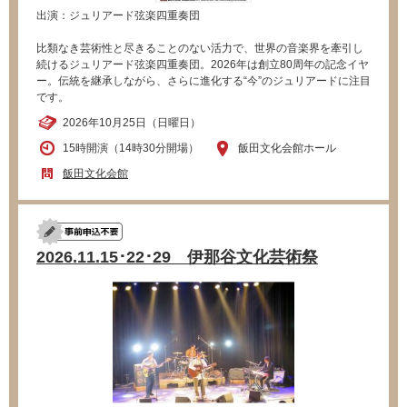
出演：ジュリアード弦楽四重奏団
比類なき芸術性と尽きることのない活力で、世界の音楽界を牽引し
続けるジュリアード弦楽四重奏団。2026年は創立80周年の記念イヤ
ー。伝統を継承しながら、さらに進化する“今”のジュリアードに注目
です。
2026年10月25日（日曜日）
15時開演（14時30分開場）
飯田文化会館ホール
飯田文化会館
2026.11.15･22･29 伊那谷文化芸術祭