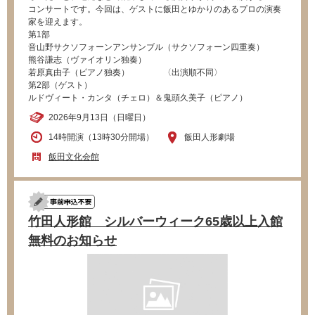
コンサートです。今回は、ゲストに飯田とゆかりのあるプロの演奏
家を迎えます。
第1部
音山野サクソフォーンアンサンブル（サクソフォーン四重奏）
熊谷謙志（ヴァイオリン独奏）
若原真由子（ピアノ独奏） 〈出演順不同〉
第2部（ゲスト）
ルドヴィート・カンタ（チェロ）＆鬼頭久美子（ピアノ）
2026年9月13日（日曜日）
14時開演（13時30分開場）
飯田人形劇場
飯田文化会館
竹田人形館 シルバーウィーク65歳以上入館
無料のお知らせ