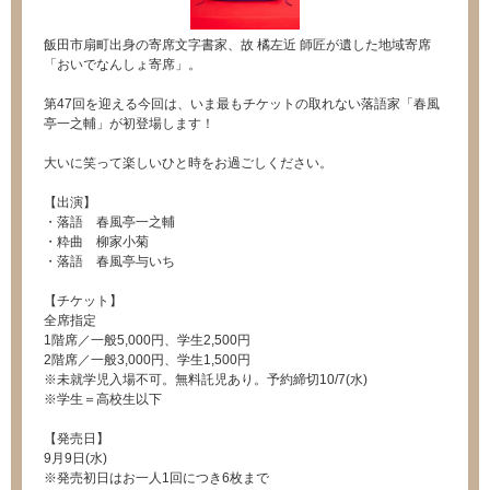
飯田市扇町出身の寄席文字書家、故 橘左近 師匠が遺した地域寄席
「おいでなんしょ寄席」。
第47回を迎える今回は、いま最もチケットの取れない落語家「春風
亭一之輔」が初登場します！
大いに笑って楽しいひと時をお過ごしください。
【出演】
・落語 春風亭一之輔
・粋曲 柳家小菊
・落語 春風亭与いち
【チケット】
全席指定
1階席／一般5,000円、学生2,500円
2階席／一般3,000円、学生1,500円
※未就学児入場不可。無料託児あり。予約締切10/7(水)
※学生＝高校生以下
【発売日】
9月9日(水)
※発売初日はお一人1回につき6枚まで