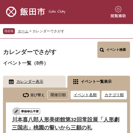
ペ
メ
ー
ニ
ジ
ュ
閲
の
ー
覧
先
を
補
ホーム
>
カレンダーでさがす
現在地
頭
飛
助
で
ば
本
す。
し
イベント検索
文
カレンダーでさがす
て
本
イベント一覧（8件）
文
へ
カレンダー表示
イベント一覧表示
開催日順
イベント名順
カテゴリ順
並び替え
川本喜八郎人形美術館第32回常設展「人形劇
三国志」桃園の誓いから三顧の礼