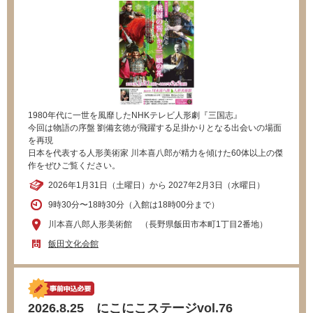
1980年代に一世を風靡したNHKテレビ人形劇『三国志』
今回は物語の序盤 劉備玄徳が飛躍する足掛かりとなる出会いの場面
を再現
日本を代表する人形美術家 川本喜八郎が精力を傾けた60体以上の傑
作をぜひご覧ください。
2026年1月31日（土曜日）から 2027年2月3日（水曜日）
9時30分〜18時30分（入館は18時00分まで）
川本喜八郎人形美術館 （長野県飯田市本町1丁目2番地）
飯田文化会館
2026.8.25 にこにこステージvol.76