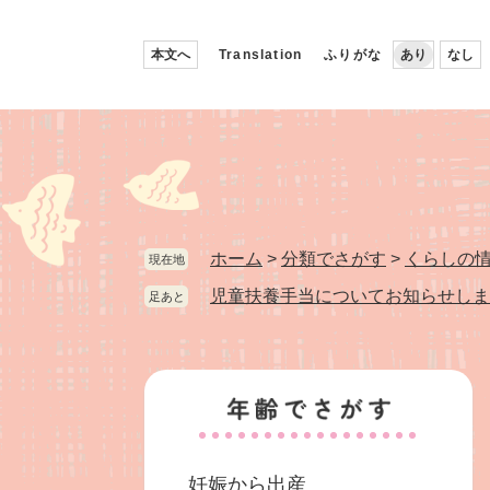
ペ
メ
ー
ニ
本文へ
Translation
ふりがな
あり
なし
ジ
ュ
の
ー
先
を
頭
飛
で
ば
す。
し
て
本
ホーム
>
分類でさがす
>
くらしの
現在地
文
児童扶養手当についてお知らせしま
足あと
へ
妊娠から出産