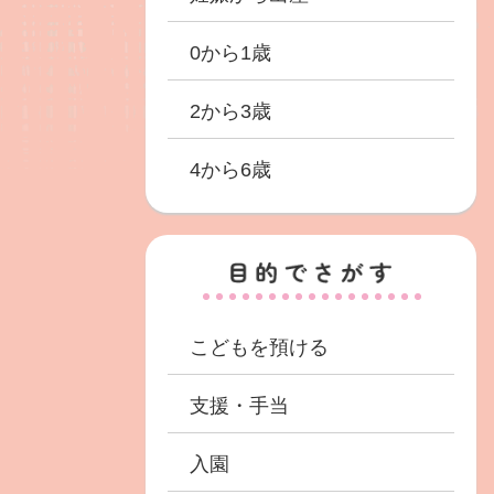
0から1歳
2から3歳
4から6歳
こどもを預ける
支援・手当
入園