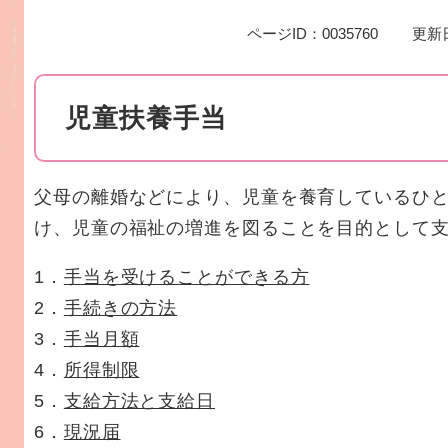
ページID：0035760
更新
児童扶養手当
父母の離婚などにより、児童を養育しているひ
け、児童の福祉の増進を図ることを目的として
1．
手当を受けることができる方
2．
手続きの方法
3．
手当月額
4．
所得制限
5．
支給方法と支給日
6．
現況届