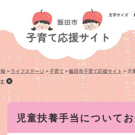
文字サイズ
情報
>
ライフステージ
>
子育て
>
飯田市子育て応援サイト
>
児
す
本
文
児童扶養手当についてお