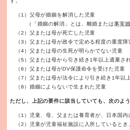
す。
（1）父母が婚姻を解消した児童
（「婚姻の解消」とは、離婚または
事実
（2）父または母が死亡した児童
（3）父または母が政令で定める程度の重度障
（4）父または母の生死が明らかでない児童
（5）父または母から引き続き1年以上遺棄さ
（6）父または母がDV保護命令を受けた児童
（7）父または母が法令により引き続き1年以
（8）婚姻によらないで生まれた児童
ただし、上記の要件に該当していても、次のよ
（1）児童、母、父または養育者が、日本国内
（2）児童が児童福祉施設に入所しているとき