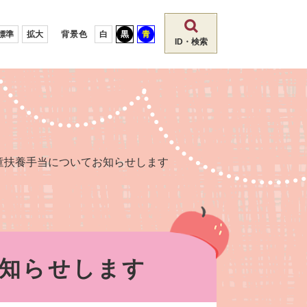
標準
拡大
背景色
白
黒
青
ID・検索
童扶養手当についてお知らせします
知らせします