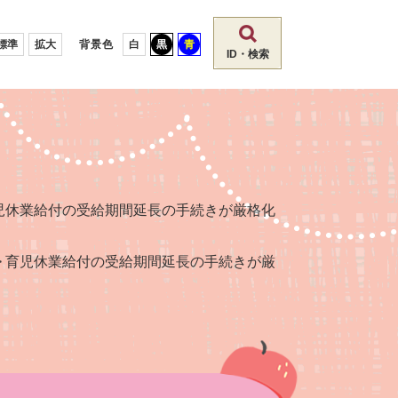
標準
拡大
背景色
白
黒
青
ID・検索
児休業給付の受給期間延長の手続きが厳格化
>
育児休業給付の受給期間延長の手続きが厳