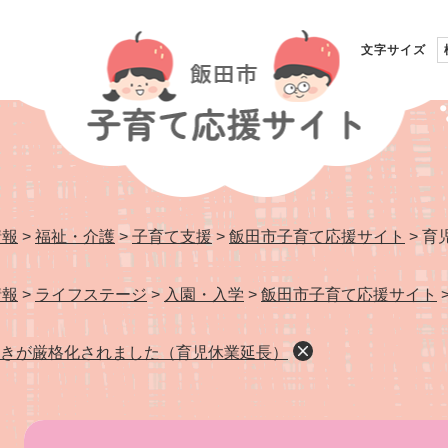
文字サイズ
情報
>
福祉・介護
>
子育て支援
>
飯田市子育て応援サイト
>
育
情報
>
ライフステージ
>
入園・入学
>
飯田市子育て応援サイト
きが厳格化されました（育児休業延長）
本