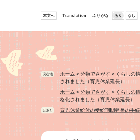
ペ
メ
ー
ニ
本文へ
Translation
ふりがな
あり
なし
ジ
ュ
の
ー
先
を
頭
飛
で
ば
す。
し
て
本
ホーム
>
分類でさがす
>
くらしの
現在地
文
されました（育児休業延長）
へ
ホーム
>
分類でさがす
>
くらしの
格化されました（育児休業延長）
育児休業給付の受給期間延長の手続
足あと