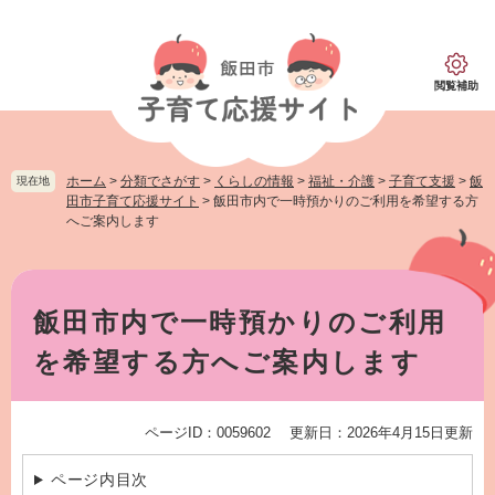
ペ
メ
ー
ニ
ジ
ュ
の
ー
閲覧補助
先
を
頭
飛
で
ば
す。
し
ホーム
>
分類でさがす
>
くらしの情報
>
福祉・介護
>
子育て支援
>
飯
現在地
て
田市子育て応援サイト
>
飯田市内で一時預かりのご利用を希望する方
本
へご案内します
文
へ
本
文
飯田市内で一時預かりのご利用
を希望する方へご案内します
ページID：0059602
更新日：2026年4月15日更新
ページ内目次