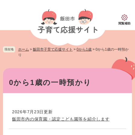
ペ
メ
ー
ニ
ジ
ュ
の
ー
閲覧補助
先
を
頭
飛
で
ば
す。
し
ホーム
>
飯田市子育て応援サイト
>
0から1歳
>
0から1歳の一時預か
現在地
て
り
本
文
本
へ
文
0から1歳の一時預かり
2026年7月23日更新
飯田市内の保育園・認定こども園等を紹介します