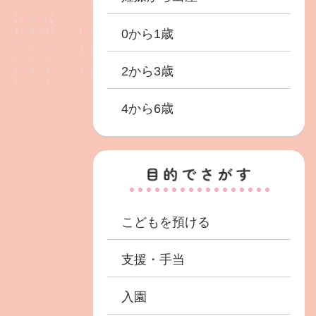
0から1歳
2から3歳
4から6歳
こどもを預ける
支援・手当
入園