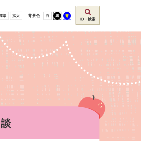
標準
拡大
背景色
白
黒
青
ID・検索
相談