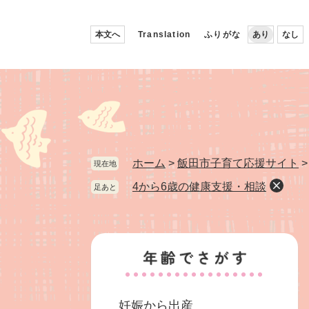
ペ
メ
ー
ニ
本文へ
Translation
ふりがな
あり
なし
ジ
ュ
の
ー
先
を
頭
飛
で
ば
す。
し
て
本
ホーム
>
飯田市子育て応援サイト
現在地
文
4から6歳の健康支援・相談
足あと
へ
妊娠から出産