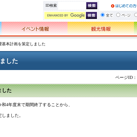
ID検索
水処理基本計画を策定しました
しました
ページID：0
ました
令和4年度末で期間終了することから、
定しました。