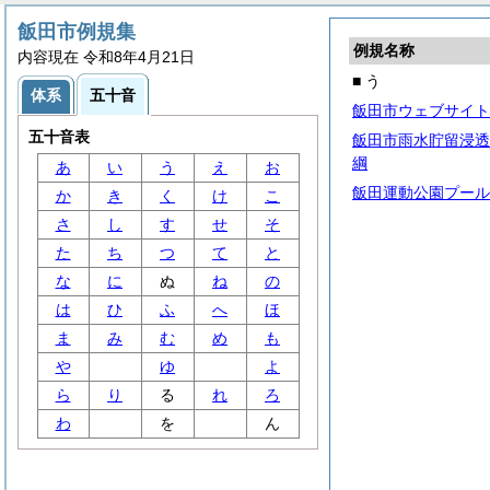
飯田市例規集
例規名称
内容現在 令和8年4月21日
■ う
体系
五十音
飯田市ウェブサイト
五十音表
飯田市雨水貯留浸透
綱
あ
い
う
え
お
飯田運動公園プール
か
き
く
け
こ
さ
し
す
せ
そ
た
ち
つ
て
と
な
に
ぬ
ね
の
は
ひ
ふ
へ
ほ
ま
み
む
め
も
や
ゆ
よ
ら
り
る
れ
ろ
わ
を
ん