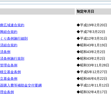
制定年月日
療広域連合規約
◆平成19年2月20日
興組合規約
◆平成7年3月22日
くり条例施行細則
◆平成12年3月31日
済組合規約
◆昭和43年1月19日
済条例
◆昭和43年2月2日
済条例施行規則
◆昭和43年2月2日
管理会条例
◆昭和33年11月28日
積立基金条例
◆平成5年12月27日
立基金条例
◆昭和46年6月22日
器購入費等補助金交付要綱
◆平成11年11月12日
理会条例
◆昭和32年4月17日