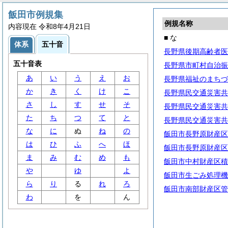
飯田市例規集
例規名称
内容現在 令和8年4月21日
■ な
体系
五十音
長野県後期高齢者医
五十音表
長野県市町村自治振
あ
い
う
え
お
長野県福祉のまちづ
か
き
く
け
こ
長野県民交通災害共
さ
し
す
せ
そ
長野県民交通災害共
た
ち
つ
て
と
長野県民交通災害共
な
に
ぬ
ね
の
飯田市長野原財産区
は
ひ
ふ
へ
ほ
飯田市長野原財産区
ま
み
む
め
も
飯田市中村財産区積
や
ゆ
よ
飯田市生ごみ処理機
ら
り
る
れ
ろ
飯田市南部財産区管
わ
を
ん