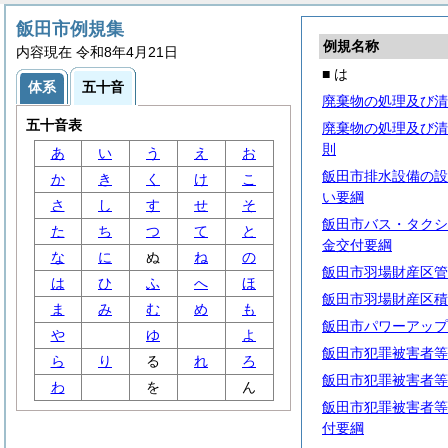
飯田市例規集
例規名称
内容現在 令和8年4月21日
■ は
体系
五十音
廃棄物の処理及び清
五十音表
廃棄物の処理及び清
則
あ
い
う
え
お
飯田市排水設備の設
か
き
く
け
こ
い要綱
さ
し
す
せ
そ
飯田市バス・タクシ
た
ち
つ
て
と
金交付要綱
な
に
ぬ
ね
の
飯田市羽場財産区管
は
ひ
ふ
へ
ほ
飯田市羽場財産区積
ま
み
む
め
も
飯田市パワーアップ
や
ゆ
よ
飯田市犯罪被害者等
ら
り
る
れ
ろ
飯田市犯罪被害者等
わ
を
ん
飯田市犯罪被害者等
付要綱