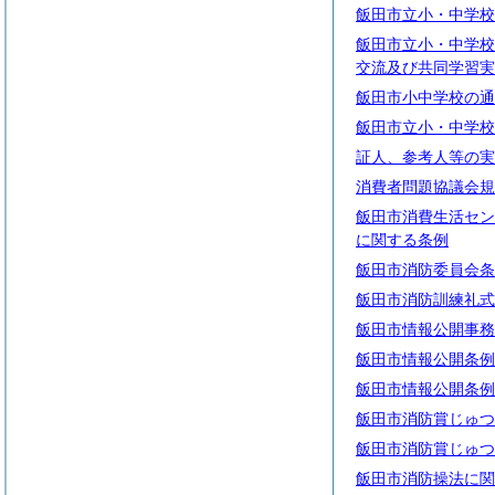
飯田市立小・中学校
飯田市立小・中学校
交流及び共同学習実
飯田市小中学校の通
飯田市立小・中学校
証人、参考人等の実
消費者問題協議会規
飯田市消費生活セン
に関する条例
飯田市消防委員会条
飯田市消防訓練礼式
飯田市情報公開事務
飯田市情報公開条例
飯田市情報公開条例
飯田市消防賞じゅつ
飯田市消防賞じゅつ
飯田市消防操法に関