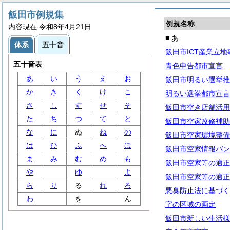
飯田市例規集
例規名称
内容現在 令和8年4月21日
■ あ
体系
五十音
飯田市ICT産業立
五十音表
青色申告都市宣言
あ
い
う
え
お
飯田市明るい選挙推
か
き
く
け
こ
明るい選挙都市宣言
さ
し
す
せ
そ
飯田市空き店舗活用
た
ち
つ
て
と
飯田市空家改修補助
な
に
ぬ
ね
の
飯田市空家環境整備
は
ひ
ふ
へ
ほ
飯田市空家情報バン
ま
み
む
め
も
飯田市空家等の適正
や
ゆ
よ
飯田市空家等の適正
ら
り
る
れ
ろ
悪臭防止法に基づく
わ
を
ん
字の区域の画定
飯田市新しい生活様