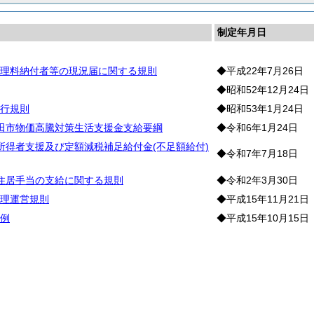
制定年月日
理料納付者等の現況届に関する規則
◆平成22年7月26日
◆昭和52年12月24日
行規則
◆昭和53年1月24日
田市物価高騰対策生活支援金支給要綱
◆令和6年1月24日
所得者支援及び定額減税補足給付金(不足額給付)
◆令和7年7月18日
住居手当の支給に関する規則
◆令和2年3月30日
理運営規則
◆平成15年11月21日
例
◆平成15年10月15日