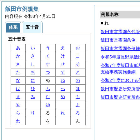
飯田市例規集
例規名称
内容現在 令和8年4月21日
■ れ
体系
五十音
飯田市営霊園永代管
五十音表
飯田市営霊園条例
あ
い
う
え
お
飯田市営霊園条例施
か
き
く
け
こ
令和5年度長野県飯
さ
し
す
せ
そ
令和7年度飯田市低
支給事務実施要綱
た
ち
つ
て
と
な
に
ぬ
ね
の
令和2年度における
は
ひ
ふ
へ
ほ
飯田市歴史研究所管
ま
み
む
め
も
飯田市歴史研究所条
や
ゆ
よ
ら
り
る
れ
ろ
わ
を
ん