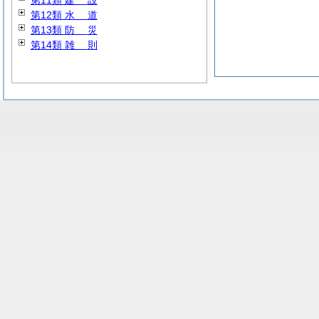
第11類
建
設
第12類
水
道
第13類
防
災
第14類
雑
則