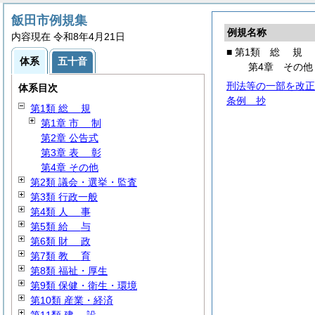
飯田市例規集
例規名称
内容現在 令和8年4月21日
■ 第1類
総
規
体系
五十音
第4章 その他
刑法等の一部を改正
体系目次
条例 抄
第1類
総
規
第1章
市
制
第2章 公告式
第3章
表
彰
第4章 その他
第2類 議会・選挙・監査
第3類 行政一般
第4類
人
事
第5類
給
与
第6類
財
政
第7類
教
育
第8類 福祉・厚生
第9類 保健・衛生・環境
第10類 産業・経済