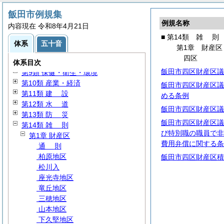
第3類 行政一般
飯田市例規集
第4類
人
事
例規名称
内容現在 令和8年4月21日
第5類
給
与
■ 第14類
雑
則
第6類
財
政
体系
五十音
第1章 財産区
第7類
教
育
四区
第8類 福祉・厚生
体系目次
飯田市四区財産区議
第9類 保健・衛生・環境
第10類 産業・経済
飯田市四区財産区議
第11類
建
設
める条例
第12類
水
道
飯田市四区財産区議
第13類
防
災
飯田市四区財産区議
第14類
雑
則
び特別職の職員で非
第1章 財産区
費用弁償に関する条
通
則
柏原地区
飯田市四区財産区積
松川入
座光寺地区
竜丘地区
三穂地区
山本地区
下久堅地区