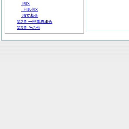
四区
上郷地区
積立基金
第2章 一部事務組合
第3章 その他