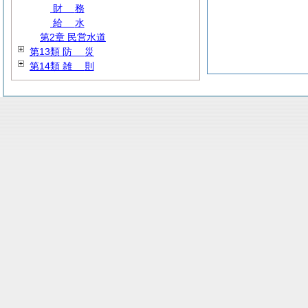
財
務
給
水
第2章 民営水道
第13類
防
災
第14類
雑
則