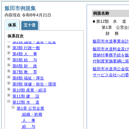
飯田市例規集
例規名称
内容現在 令和8年4月21日
■ 第12類
水
道
体系
五十音
第1章 公営企
財
務
第1類
総
規
体系目次
飯田市水道事業会計
第2類 議会・選挙・監査
第3類 行政一般
飯田市水道料金及び
第4類
人
事
替納付事務手続を飯
第5類
給
与
付制度実施要綱に規
第6類
財
政
飯田市水道局公金収
第7類
教
育
サービス会社への委
第8類 福祉・厚生
第9類 保健・衛生・環境
第10類 産業・経済
第11類
建
設
第12類
水
道
第1章 公営企業
組織・処務
人
事
給
与