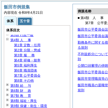
飯田市例規集
例規名称
内容現在 令和8年4月21日
■ 第4類
人
事
体系
五十音
第7章 公平委
第1類
総
規
飯田市公平委員会設
第2類 議会・選挙・監査
体系目次
第3類 行政一般
飯田市公平委員会議
第4類
人
事
勤務条件に関する措
第1章 定数・任用
る規則
第2章 分限・懲戒
不利益処分について
第3章
服
務
則
第4章 研修・能率
第5章 福利厚生
公開口頭審理の傍聴
第6章 職員団体
飯田市公平委員会公
第7章 公平委員会
飯田市管理職員等の
第8章 その他
飯田市職員の退職管
第5類
給
与
規則
第6類
財
政
第7類
教
育
第8類 福祉・厚生
第9類 保健・衛生・環境