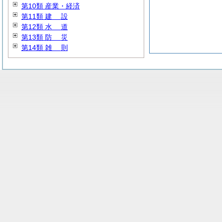
第10類 産業・経済
第11類
建
設
第12類
水
道
第13類
防
災
第14類
雑
則