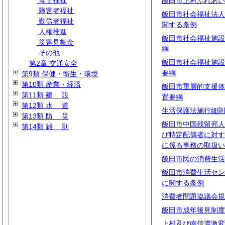
母子福祉
飯田市上村ふれあい
障害者福祉
飯田市社会福祉法人
勤労者福祉
関する条例
人権推進
飯田市社会福祉施設
災害見舞金
綱
その他
飯田市社会福祉施設
第2章 交通安全
要綱
第9類 保健・衛生・環境
第10類 産業・経済
飯田市重層的支援体
第11類
建
設
置要綱
第12類
水
道
生活保護法施行細則
第13類
防
災
飯田市中国残留邦人
第14類
雑
則
び特定配偶者に対す
に係る事務の取扱い
飯田市民の消費生活
飯田市消費生活セン
に関する条例
消費者問題協議会規
飯田市成年後見制度
上村及び南信濃激変