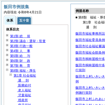
飯田市例規集
例規名称
内容現在 令和8年4月21日
■ 第8類 福祉・厚
体系
五十音
第1章 社会福
通
則
体系目次
飯田市福祉事務所設
第1類
総
規
飯田市福祉委員条例
第2類 議会・選挙・監査
第3類 行政一般
飯田市社会福祉審議
第4類
人
事
飯田市福祉会館条例
第5類
給
与
飯田市桐林屋根付多
第6類
財
政
飯田市桐林屋根付多
第7類
教
育
行規則
第8類 福祉・厚生
第1章 社会福祉
飯田市上村いきいき
通
則
例
医療給付
飯田市上村いきいき
老人福祉
例施行規則
児童福祉
飯田市上村ふれあい
授産所