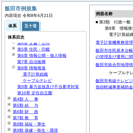
第1類
総
規
飯田市例規集
第2類 議会・選挙・監査
例規名称
内容現在 令和8年4月21日
第3類 行政一般
■ 第3類 行政一般
第1章
組
織
体系
五十音
第8章 情報推
第2章
処
務
電子計算組
第3章 行政手続
体系目次
電子計算機事務管理
第4章 文書・公印
第5章 住民・印鑑
飯田市住民基本台帳
第6章 情報公開・個人情報
の管理及び運用に関
第7章 自治振興
飯田市統合型地理情
第8章 情報推進
ケーブルテ
電子計算組織
ケーブルテレビ
飯田市有線テレビジ
第9章 暴力追放及び不当要求対策
負担軽減事業補助金
第10章 定住自立圏
第4類
人
事
第5類
給
与
第6類
財
政
第7類
教
育
第8類 福祉・厚生
第9類 保健・衛生・環境