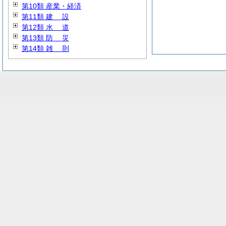
第10類 産業・経済
第11類
建
設
第12類
水
道
第13類
防
災
第14類
雑
則