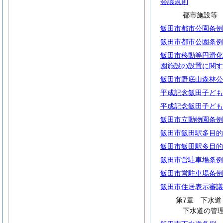
会議規則
都市施設等
飯田市都市公園条例
飯田市都市公園条例
飯田市移動等円滑化
園施設の設置に関す
飯田市野底山森林公
平成記念飯田子ども
平成記念飯田子ども
飯田市立動物園条例
飯田市飯田駅多目的
飯田市飯田駅多目的
飯田市営駐車場条例
飯田市営駐車場条例
飯田市住居表示審議
第7章 下水道
下水道の管