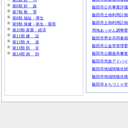
第5類
給
与
第6類
財
政
飯田市公共事業評価
第7類
教
育
飯田市土地利用計画
第8類 福祉・厚生
飯田市土地利用計画
第9類 保健・衛生・環境
第10類 産業・経済
用地あっせん調整委
第11類
建
設
飯田市男女共同参画
第12類
水
道
飯田市公金等管理委
第13類
防
災
飯田市公園遊具審査
第14類
雑
則
飯田市市政アドバイ
飯田市地域情報化研
飯田市地域情報化推
飯田市まちづくり交