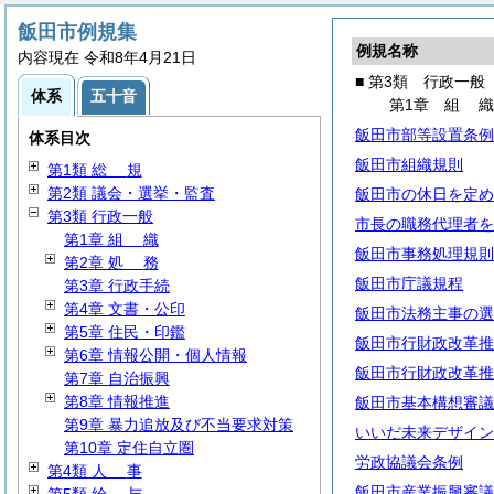
飯田市例規集
例規名称
内容現在 令和8年4月21日
■ 第3類 行政一般
体系
五十音
第1章
組
飯田市部等設置条例
体系目次
飯田市組織規則
第1類
総
規
第2類 議会・選挙・監査
飯田市の休日を定め
第3類 行政一般
市長の職務代理者を
第1章
組
織
飯田市事務処理規則
第2章
処
務
飯田市庁議規程
第3章 行政手続
第4章 文書・公印
飯田市法務主事の選
第5章 住民・印鑑
飯田市行財政改革推
第6章 情報公開・個人情報
飯田市行財政改革推
第7章 自治振興
第8章 情報推進
飯田市基本構想審議
第9章 暴力追放及び不当要求対策
いいだ未来デザイン
第10章 定住自立圏
労政協議会条例
第4類
人
事
飯田市産業振興審議